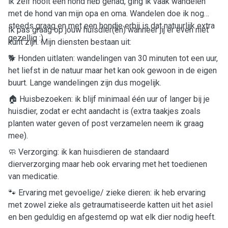
ik zelf nooit een hond heb gehad, ging ik vaak wandelen
met de hond van mijn opa en oma. Wandelen doe ik nog
steeds graag en met een hondje erbij is dat natuurlijk extra
Ik pas graag op jouw huisdier(en) wanneer jij er even niet
gezellig :)
kunt zijn. Mijn diensten bestaan uit:
🐕 Honden uitlaten: wandelingen van 30 minuten tot een uur,
het liefst in de natuur maar het kan ook gewoon in de eigen
buurt. Lange wandelingen zijn dus mogelijk.
🏠 Huisbezoeken: ik blijf minimaal één uur of langer bij je
huisdier, zodat er echt aandacht is (extra taakjes zoals
planten water geven of post verzamelen neem ik graag
mee).
🧼 Verzorging: ik kan huisdieren de standaard
dierverzorging maar heb ook ervaring met het toedienen
van medicatie.
🐾 Ervaring met gevoelige/ zieke dieren: ik heb ervaring
met zowel zieke als getraumatiseerde katten uit het asiel
en ben geduldig en afgestemd op wat elk dier nodig heeft.