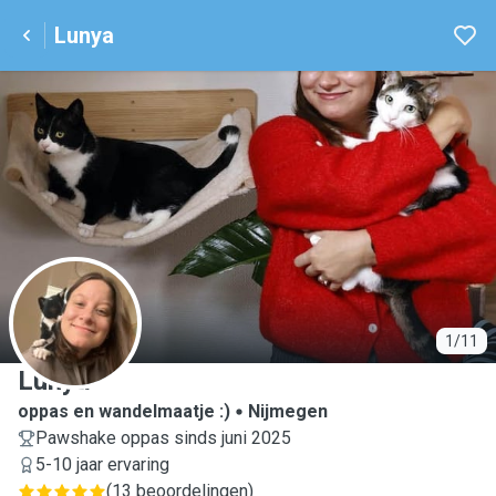
Lunya
L
1/11
Lunya
oppas en wandelmaatje :)
Nijmegen
Pawshake oppas sinds juni 2025
5-10 jaar ervaring
(
13 beoordelingen
)