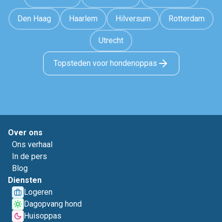
Den Haag
Haarlem
Hilversum
Rotterdam
Utrecht
Topsteden voor hondenoppas
Over ons
Ons verhaal
In de pers
Blog
Diensten
Logeren
Dagopvang hond
Huisoppas