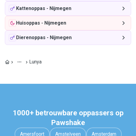
Kattenoppas
-
Nijmegen
Huisoppas
-
Nijmegen
Dierenoppas
-
Nijmegen
Lunya
1000+ betrouwbare oppassers op
Pawshake
Amersfoort
Amstelveen
Amsterdam