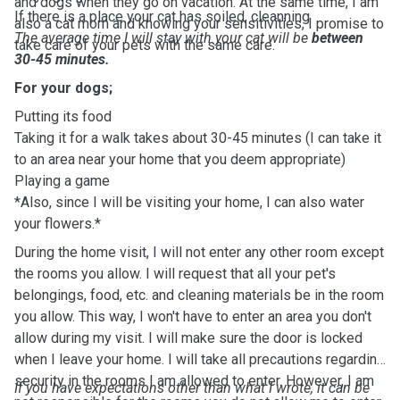
and dogs when they go on vacation. At the same time, I am
If there is a place your cat has soiled, cleanning
also a cat mom and knowing your sensitivities, I promise to
The average time I will stay with your cat will be
between
take care of your pets with the same care.
30-45 minutes.
For your dogs;
Putting its food
Taking it for a walk takes about 30-45 minutes (I can take it
to an area near your home that you deem appropriate)
Playing a game
*Also, since I will be visiting your home, I can also water
your flowers.*
During the home visit, I will not enter any other room except
the rooms you allow. I will request that all your pet's
belongings, food, etc. and cleaning materials be in the room
you allow. This way, I won't have to enter an area you don't
allow during my visit. I will make sure the door is locked
when I leave your home. I will take all precautions regarding
security in the rooms I am allowed to enter. However, I am
If you have expectations other than what I wrote, it can be