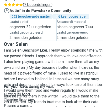
(
7 beoordelingen
)
Actief in de Pawshake Community
2 terugkerende gasten
6 keer opgeslagen
Laatst actief
Antwoordt meestal
ongeveer 22 uur geleden
binnen ongeveer 7 uur
Laatst gecontacteerd
Laatst gereserveerd
2 maanden geleden
2 maanden geleden
Over Selen
I am Selen Genchsoy Eker. I really enjoy spending time with
our pawed friends. I approach them with love and affection.
I also love playing games with them. I see them all as my
own children :) My day becomes better when I caress the
head of a pawed friend of mine. I used to live in Istanbul
before I moved to Holland. In Istanbul we see many stray
cats and dogs on the street. I always took care of them too.
For your cats
during my visit;
I would give them food and water regularly. I would make
Putting its food
little nests for them in the winter. I would take them to the
Cleaning litter box
vet if needed. My friends trust me to look after their cats
Playing a game