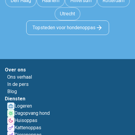
Den Haag
Haarlem
Hilversum
Rotterdam
Utrecht
Topsteden voor hondenoppas
Over ons
Ons verhaal
In de pers
Blog
Diensten
Logeren
Dagopvang hond
Huisoppas
Kattenoppas
Dierenoppas