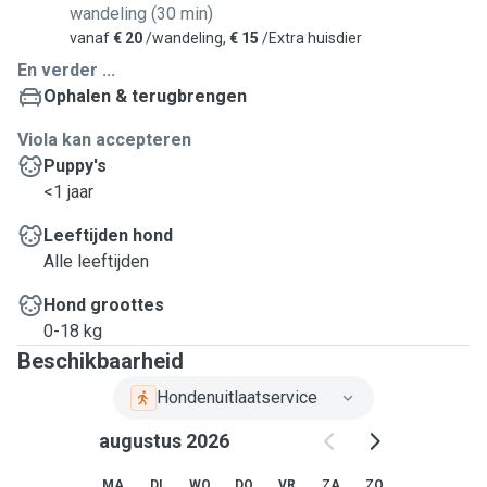
wandeling (30 min)
vanaf
€ 20
/wandeling,
€ 15
/Extra huisdier
En verder ...
Ophalen & terugbrengen
Viola kan accepteren
Puppy's
<1 jaar
Leeftijden hond
Alle leeftijden
Hond groottes
0-18 kg
Beschikbaarheid
Hondenuitlaatservice
augustus 2026
MA
DI
WO
DO
VR
ZA
ZO