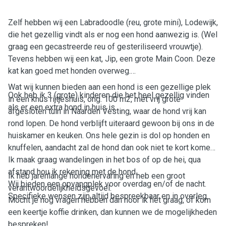
Zelf hebben wij een Labradoodle (reu, grote mini), Lodewijk,
die het gezellig vindt als er nog een hond aanwezig is. (Wel
graag een gecastreerde reu of gesteriliseerd vrouwtje).
Tevens hebben wij een kat, Jip, een grote Main Coon. Deze
kat kan goed met honden overweg.
Wat wij kunnen bieden aan een hond is een gezellige plek
Ook heb ik 3 (grote) kinderen die het heel gezellig vinden
in een knus rijtjeshuis, ong. 100 m2, met vrij grote
als er een extra hond in huis is.
afgesloten tuin in Naarden Vesting, waar de hond vrij kan
rond lopen. De hond verblijft uiteraard gewoon bij ons in de
huiskamer en keuken. Ons hele gezin is dol op honden en
knuffelen, aandacht zal de hond dan ook niet te kort komen.
Ik maak graag wandelingen in het bos of op de hei, qua
afstand hou ik rekening met de hond.
Ik heb jarenlange hondenervaring en heb een groot
Wij bieden een opvangplek voor overdag en/of de nacht.
verantwoordelijkheidsgevoel.
Specifieke wensen zijn altijd bespreekbaar en in overleg.
Mocht je nog vragen hebben dan hoor ik het graag, of kom
een keertje koffie drinken, dan kunnen we de mogelijkheden
bespreken!