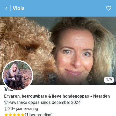
Viola
V
1/9
Viola
Ervaren, betrouwbare & lieve hondenoppas
Naarden
Pawshake oppas sinds december 2024
20+ jaar ervaring
(
1 beoordeling
)