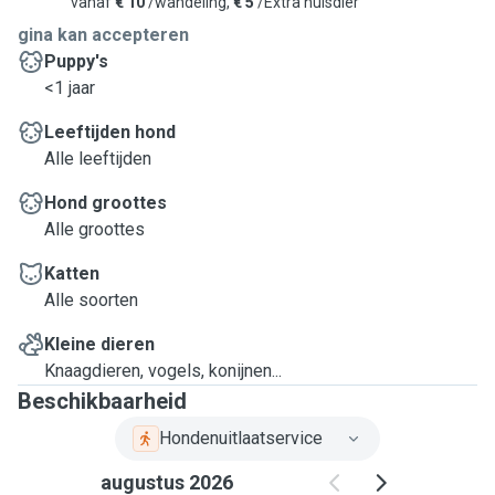
vanaf
€ 10
/wandeling,
€ 5
/Extra huisdier
gina kan accepteren
Puppy's
<1 jaar
Leeftijden hond
Alle leeftijden
Hond groottes
Alle groottes
Katten
Alle soorten
Kleine dieren
Knaagdieren, vogels, konijnen...
Beschikbaarheid
Hondenuitlaatservice
augustus 2026