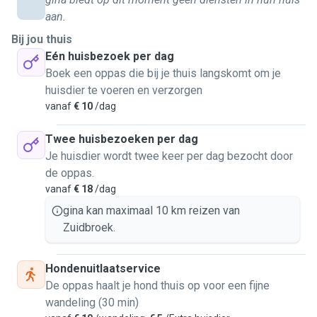
uw huisdier. Dat is mij op het hart geschreven. Ik( Gina) heb
aan.
zelf drie kleine hondjes maar heb eerder ook grote honden
Bij jou thuis
en ook katten gehad. Ik heb ruimte om meer dieren, dan die
Eén huisbezoek per dag
van mijzelf, liefde te geven en te ontvangen. Dus vandaar
Boek een oppas die bij je thuis langskomt om je
dat ik mijn dieren diensten aanbied. Zelf ben ik altijd
huisdier te voeren en verzorgen
verpleegkundige geweest, dus enige medische kennis en
vanaf
€ 10
/dag
medicatie verzorging is wel aanwezig. Als ik aanwezig ben
is dat in het kalenderoverzicht gemakkelijk te zien voor het
Twee huisbezoeken per dag
boeken van een wandeling en oppas. Ik verheug me er
Je huisdier wordt twee keer per dag bezocht door
op.Tik op een clip om deze in het tekstvak te plakken. Deze
de oppas.
info is wat dubbel maar 150 woorden moesten volgemaakt
vanaf
€ 18
/dag
:). De Kracht van de herhaling 😅
gina kan maximaal 10 km reizen van
Zuidbroek.
Hondenuitlaatservice
De oppas haalt je hond thuis op voor een fijne
wandeling (30 min)