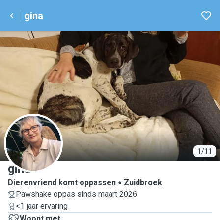
gina
G
1/11
gina
Dierenvriend komt oppassen
Zuidbroek
Pawshake oppas sinds maart 2026
<1 jaar ervaring
Woont met ...