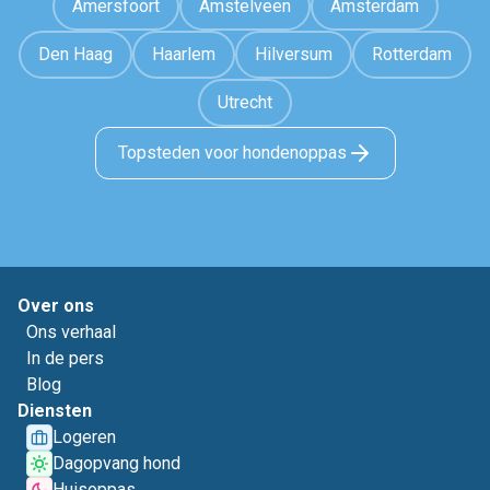
Amersfoort
Amstelveen
Amsterdam
Den Haag
Haarlem
Hilversum
Rotterdam
Utrecht
Topsteden voor hondenoppas
Over ons
Ons verhaal
In de pers
Blog
Diensten
Logeren
Dagopvang hond
Huisoppas