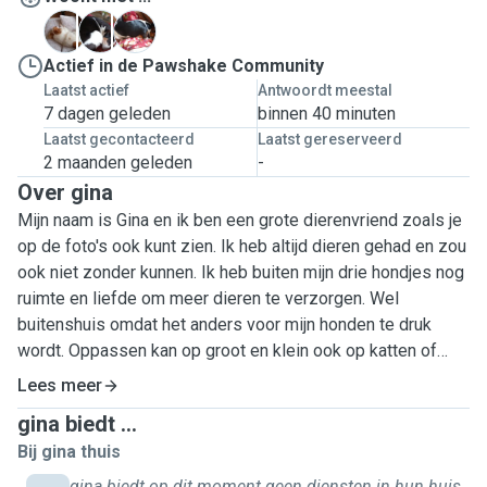
B
I
L
Actief in de Pawshake Community
Laatst actief
Antwoordt meestal
7 dagen geleden
binnen 40 minuten
Laatst gecontacteerd
Laatst gereserveerd
2 maanden geleden
-
Over gina
Mijn naam is Gina en ik ben een grote dierenvriend zoals je
op de foto's ook kunt zien. Ik heb altijd dieren gehad en zou
ook niet zonder kunnen. Ik heb buiten mijn drie hondjes nog
ruimte en liefde om meer dieren te verzorgen. Wel
buitenshuis omdat het anders voor mijn honden te druk
wordt. Oppassen kan op groot en klein ook op katten of
knaagdieren. Dit heb ik ook al veel gedaan voor familie of
Lees meer
vrienden. Ik ben altijd verpleegkundige geweest en beschik
gina biedt ...
dus over enige medische kennis. Ik hoop jullie dier(en)
Bij gina thuis
binnenkort te mogen begroeten. Ik verheug me erop. Tot
ziens en Groetjes van ons. 😊🐕Liefdevolle verzorging van
gina biedt op dit moment geen diensten in hun huis