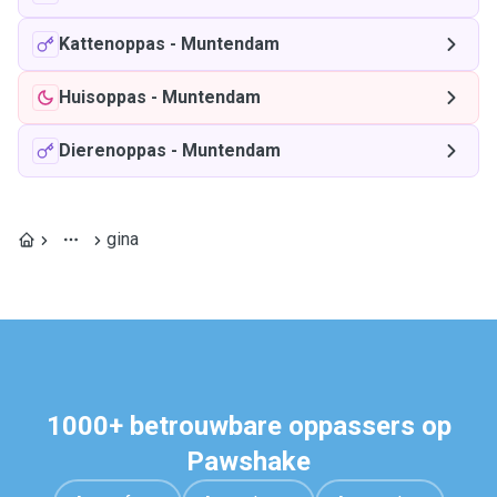
Kattenoppas
-
Muntendam
Huisoppas
-
Muntendam
Dierenoppas
-
Muntendam
gina
1000+ betrouwbare oppassers op
Pawshake