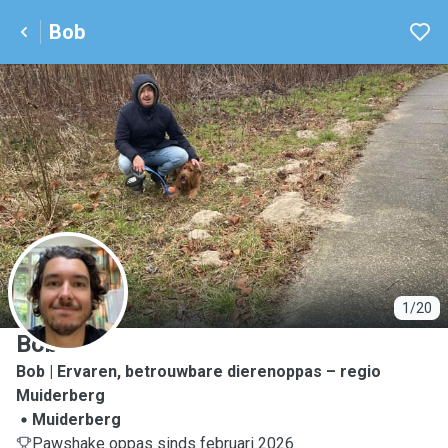
Bob
B
1/20
Bob
Bob | Ervaren, betrouwbare dierenoppas – regio
Muiderberg
Muiderberg
Pawshake oppas sinds februari 2026