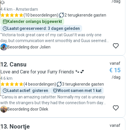
/dag
🐶
4.4 km - Amsterdam
(
10 beoordelingen
)
2
terugkerende gasten
Kalender onlangs bijgewerkt
Laatst gereserveerd: 3 dagen geleden
"Victoria took great care of my cat Guus! It was only one
day, but communication went smoothly and Guus seemed
happy when I came home :)"
J
Beoordeling door Jolien
12
.
Cansu
vanaf
€ 15
Love and Care for your Furry Friends 🐾💕
/dag
4.6 km
(
4 beoordelingen
)
3
terugkerende gasten
Laatst actief: gisteren
Woont samen met 1 kat
"Cansu is an amazing catsitter. Normally my cat is uneasy
with the strangers but they had the connection from day
one. My cat treated her like he knows her for a veeeery long
D
Beoordeling door Dilek
time. Cansu provided daily updates with photos and videos
and I was so happy to see them interacted such as playing,
13
.
Noortje
vanaf
petting and communicating. We found a happy cat when