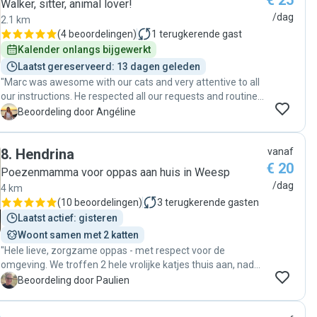
€ 25
Walker, sitter, animal lover!
solutions with a borrowed key like a champ. I had nothing to
/dag
2.1 km
worry about, and he made my life easier. I was so satisfied
(
4 beoordelingen
)
1
terugkerende gast
with his work that I booked him for another weekend
Kalender onlangs bijgewerkt
already. "
Laatst gereserveerd: 13 dagen geleden
"Marc was awesome with our cats and very attentive to all
our instructions. He respected all our requests and routines,
and everything went smoothly. Communication was easy
A
Beoordeling door Angéline
and reassuring, and it was clear our cats were in good
hands. We’ll definitely ask him again to take care of our little
8
.
Hendrina
vanaf
fluffballs 🐾"
€ 20
Poezenmamma voor oppas aan huis in Weesp
/dag
4 km
(
10 beoordelingen
)
3
terugkerende gasten
Laatst actief: gisteren
Woont samen met 2 katten
"Hele lieve, zorgzame oppas - met respect voor de
omgeving. We troffen 2 hele vrolijke katjes thuis aan, nadat
Hendrina aantal dagen had opgepast. Een volgende keer
P
Beoordeling door Paulien
kunnen we de katjes weer met een gerust hart achterlaten!
"