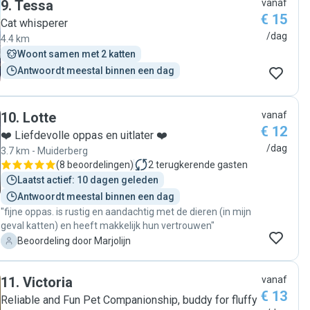
9
.
Tessa
vanaf
€ 15
Cat whisperer
/dag
4.4 km
Woont samen met 2 katten
Antwoordt meestal binnen een dag
10
.
Lotte
vanaf
€ 12
❤️ Liefdevolle oppas en uitlater ❤️
/dag
3.7 km - Muiderberg
(
8 beoordelingen
)
2
terugkerende gasten
Laatst actief: 10 dagen geleden
Antwoordt meestal binnen een dag
"fijne oppas. is rustig en aandachtig met de dieren (in mijn
geval katten) en heeft makkelijk hun vertrouwen"
M
Beoordeling door Marjolijn
11
.
Victoria
vanaf
€ 13
Reliable and Fun Pet Companionship, buddy for fluffy