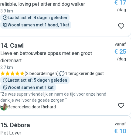
€ 17
we get back to home. I strongly recommend her!"
reliable, loving pet sitter and dog walker
/dag
3.9 km
Laatst actief: 4 dagen geleden
Woont samen met 1 hond, 1 kat
14
.
Cawi
vanaf
€ 25
Lieve en betrouwbare oppas met een groot
/dag
dierenhart
2.7 km
(
2 beoordelingen
)
1
terugkerende gast
Laatst actief: 5 dagen geleden
Woont samen met 1 kat
"Ze was super vriendelijk en nam de tijd voor onze hond
dank je wel voor de goede zorgen "
R
Beoordeling door Richard
15
.
Débora
vanaf
€ 10
Pet Lover