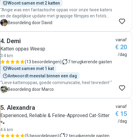
Woont samen met 2 katten
"Angie was een fantastische oppas voor onze twee katers
en de dagelijkse update met grappige filmpjes en foto’s
was geweldig. Daarmee konden wij met een gerust hart
D
Beoordeling door David
van huis. Dankjewel!"
4
.
Demi
vanaf
€ 20
Katten oppas Weesp
/dag
3.4 km
(
13 beoordelingen
)
7
terugkerende gasten
Woont samen met 1 kat
Antwoordt meestal binnen een dag
"Lieve kattenoppas, goede communicatie, heel tevreden! "
M
Beoordeling door Marco
5
.
Alexandra
vanaf
€ 15
Experienced, Reliable & Feline-Approved Cat-Sitter
/dag
🐾
4.6 km
(
5 beoordelingen
)
2
terugkerende gasten