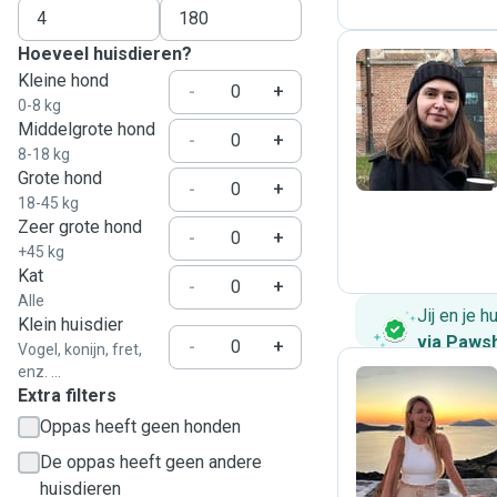
Hoeveel huisdieren?
Kleine hond
-
+
0-8 kg
A
Middelgrote hond
-
+
8-18 kg
Grote hond
-
+
18-45 kg
Zeer grote hond
-
+
+45 kg
Kat
-
+
Alle
Jij en je 
Klein huisdier
via Paws
-
+
Vogel, konijn, fret,
enz. ...
Extra filters
Oppas heeft geen honden
A
De oppas heeft geen andere
huisdieren