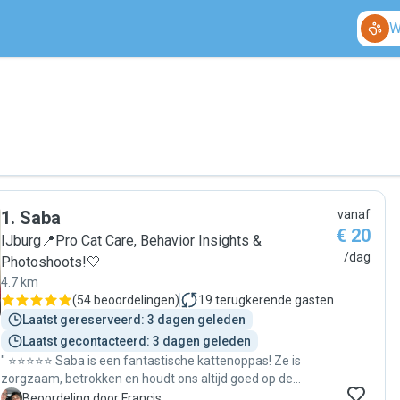
W
1
.
Saba
vanaf
€ 20
IJburg📍Pro Cat Care, Behavior Insights &
/dag
Photoshoots!🤍
4.7 km
(
54 beoordelingen
)
19
terugkerende gasten
Laatst gereserveerd: 3 dagen geleden
Laatst gecontacteerd: 3 dagen geleden
" ⭐⭐⭐⭐⭐ Saba is een fantastische kattenoppas! Ze is
zorgzaam, betrokken en houdt ons altijd goed op de
hoogte. Wat we vooral waarderen, is dat ze initiatief neemt
F
Beoordeling door Francis