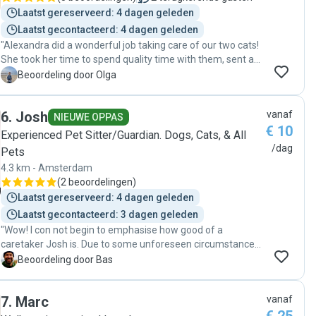
Laatst gereserveerd: 4 dagen geleden
Laatst gecontacteerd: 4 dagen geleden
"Alexandra did a wonderful job taking care of our two cats!
She took her time to spend quality time with them, sent a
bunch of pictures from every visit, and let me know in
O
Beoordeling door Olga
advance when to expect the next check-in when she
understood that I am an anxious cat parent :) I fully
6
.
Josh
vanaf
recommend contacting Alexandra to be your next catsitter
NIEUWE OPPAS
€ 10
;)"
Experienced Pet Sitter/Guardian. Dogs, Cats, & All
/dag
Pets
4.3 km - Amsterdam
(
2 beoordelingen
)
Laatst gereserveerd: 4 dagen geleden
Laatst gecontacteerd: 3 dagen geleden
"Wow! I con not begin to emphasise how good of a
caretaker Josh is. Due to some unforeseen circumstances I
booked Josh very last-minute and couldn't have been
B
Beoordeling door Bas
happier with the services he delivered and the quality at
which he delivered them. He and Poes got along more than
7
.
Marc
vanaf
fine, he went above and beyond to make sure she was
taken care of. Additionally he handled the improvised