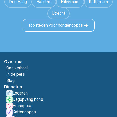
Den Haag
Haarlem
Hilversum
Rotterdam
Utrecht
Topsteden voor hondenoppas
Over ons
Ons verhaal
In de pers
Blog
Diensten
Logeren
Dagopvang hond
Huisoppas
Kattenoppas