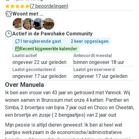
(
7 beoordelingen
)
Woont met ...
C
C
P
S
Actief in de Pawshake Community
1 terugkerende gast
2 keer opgeslagen
Recent bijgewerkte kalender
Laatst actief
Antwoordt meestal
ongeveer 22 uur geleden
binnen ongeveer 18 uur
Laatst gecontacteerd
Laatst gereserveerd
ongeveer 17 uur geleden
ongeveer 17 uur geleden
Over Manuela
Ik ben een vrouw van 43 jaar en getrouwd met Yannick. Wij
wonen samen in Brunssum met onze 4 katten. Panther en
Simba, 2 broertjes van bijna 7 jaar oud en Choco en Cheetah,
een broertje en zusje ( 2 bengaaltjes) van 2 jaar oud.
Mijn passie is altijd dieren geweest. Ik ben al heel wat
jaartjes werkzaam in de economische/administratieve