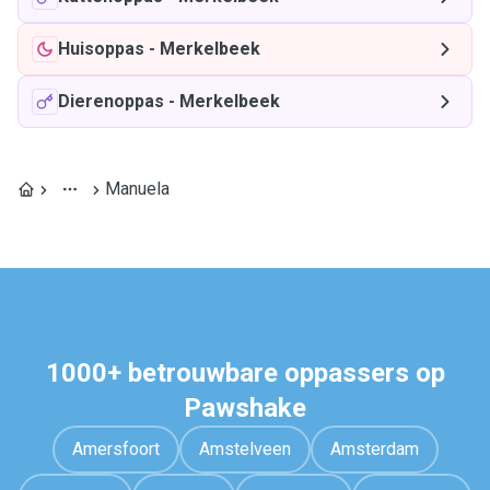
Huisoppas
-
Merkelbeek
Dierenoppas
-
Merkelbeek
Manuela
1000+ betrouwbare oppassers op
Pawshake
Amersfoort
Amstelveen
Amsterdam