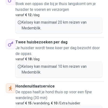
Ik pas mijn aanpak aan op het karakter van het dier: actieve
Boek een oppas die bij je thuis langskomt om je
honden krijgen meer beweging, rustigere dieren extra
huisdier te voeren en verzorgen
aandacht en rust. Nieuwe dieren worden rustig
vanaf
€ 12
/dag
geïntroduceerd en krijgen altijd een eigen veilige plek;
Kelsey kan maximaal 20 km reizen van
contact wordt nooit geforceerd.
Medemblik.
Veiligheid staat voorop: honden worden aangelijnd
uitgelaten, gevaarlijke spullen zijn buiten bereik, en dieren
Twee huisbezoeken per dag
worden alleen samengebracht als het veilig kan. Bij
Je huisdier wordt twee keer per dag bezocht door
noodgevallen kan ik naar de dierenarts gaan.
de oppas.
vanaf
€ 18
/dag
Ik ben dol op zowel katten als honden en zorg altijd alsof
Kelsey kan maximaal 10 km reizen van
ze mijn eigen dieren zijn. Tijdens de opvang stuur ik graag
Medemblik.
regelmatig foto- en updateberichtjes, zodat je met een
gerust gevoel weg bent 📸
Hondenuitlaatservice
De oppas haalt je hond thuis op voor een fijne
wandeling (30 min)
vanaf
€ 15
/wandeling,
€ 10
/Extra huisdier