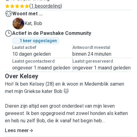
(
1 beoordeling
)
Woont met ...
B
Kat, Bob
Actief in de Pawshake Community
1 keer opgeslagen
Laatst actief
Antwoordt meestal
10 dagen geleden
binnen 24 minuten
Laatst gecontacteerd
Laatst gereserveerd
ongeveer 1 maand geleden
ongeveer 1 maand geleden
Over Kelsey
Hoi! Ik ben Kelsey (28) en ik woon in Medemblik samen
met mijn Griekse kater Bob 🐱
Dieren zijn altijd een groot onderdeel van mijn leven
geweest. Ik ben opgegroeid met zowel honden als katten
en heb nu zelf Bob, die ik vanaf het begin heb
gesocialiseerd. Daardoor heb ik veel ervaring met
Lees meer
dierengedrag, geduld en vooral heel veel liefde voor dieren.