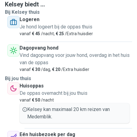
Kelsey biedt ...
Bij Kelsey thuis
Ik werk in de GGZ en heb een flexibele baan waarbij ik (op
Logeren
thuiswerkdagen) mijn pauzes zelf kan indelen. Dat betekent
Je hond logeert bij de oppas thuis
dat ik makkelijk tijd kan maken voor een wandeling,
vanaf
€ 45
/nacht,
€ 25
/Extra huisdier
aandacht, spelen of gezelschap voor jouw hond of kat.
Dagopvang hond
Wat bied ik aan?
Vind dagopvang voor jouw hond, overdag in het huis
🐾 Kattenoppas bij het baasje thuis
van de oppas
🐾 Kattenopvang bij mij thuis (in overleg, alleen voor langere
vanaf
€ 30
/dag,
€ 20
/Extra huisdier
periodes van minimaal 3 dagen)
Bij jou thuis
🐾 Honden uitlaten
Huisoppas
🐾 Hondenopvang bij mij thuis óf bij het baasje thuis
De oppas overnacht bij jou thuis
🐾 Voor honden is een kort verblijf tot 24 uur mogelijk
vanaf
€ 50
/nacht
Tijdens de opvang zorg ik voor een rustig en voorspelbaar
Kelsey kan maximaal 20 km reizen van
dagritme. Honden krijgen vaste uitlaatmomenten en
Medemblik.
voldoende beweging, katten hun eigen ritme met eten,
spelen en rust.
Eén huisbezoek per dag