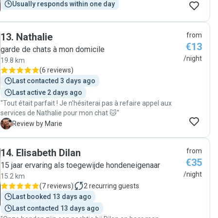
Usually responds within one day
13
.
Nathalie
from
€13
garde de chats à mon domicile
/night
19.8 km
(
6 reviews
)
Last contacted 3 days ago
Last active 2 days ago
"Tout était parfait ! Je n'hésiterai pas à refaire appel aux
services de Nathalie pour mon chat 🐱"
M
Review by Marie
14
.
Elisabeth Dilan
from
€35
15 jaar ervaring als toegewijde hondeneigenaar
/night
15.2 km
(
7 reviews
)
2
recurring guests
Last booked 13 days ago
Last contacted 13 days ago