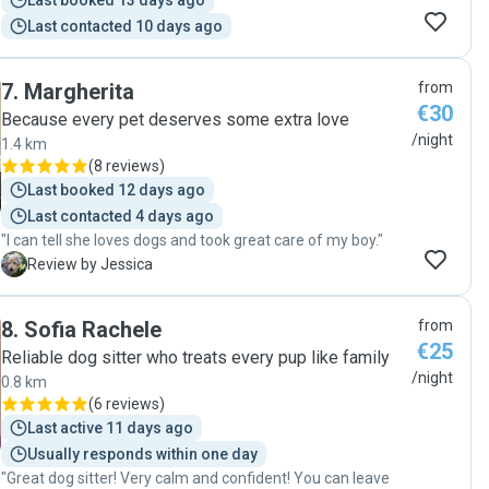
Last booked 13 days ago
Last contacted 10 days ago
7
.
Margherita
from
€30
Because every pet deserves some extra love
/night
1.4 km
(
8 reviews
)
Last booked 12 days ago
Last contacted 4 days ago
"I can tell she loves dogs and took great care of my boy."
J
Review by Jessica
8
.
Sofia Rachele
from
€25
Reliable dog sitter who treats every pup like family
/night
0.8 km
(
6 reviews
)
Last active 11 days ago
Usually responds within one day
"Great dog sitter! Very calm and confident! You can leave