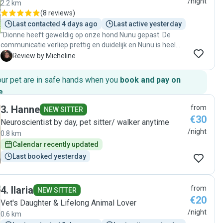
/night
2.2 km
(
8 reviews
)
Last contacted 4 days ago
Last active yesterday
"Dionne heeft geweldig op onze hond Nunu gepast. De
communicatie verliep prettig en duidelijk en Nunu is heel
goed verzorgd. We kregen tijdens de oppasperiode
M
Review by Micheline
regelmatig leuke updates wat veel vertrouwen gaf. We
zouden Dionne zeker aanbevelen en laten Nunu met een
our pet are in safe hands when you
book and pay on
gerust hart nog eens bij haar logeren!"
e
.
3
.
Hanne
from
NEW SITTER
€30
Neuroscientist by day, pet sitter/ walker anytime
/night
0.8 km
Calendar recently updated
Last booked yesterday
4
.
Ilaria
from
NEW SITTER
€20
Vet's Daughter & Lifelong Animal Lover
/night
0.6 km