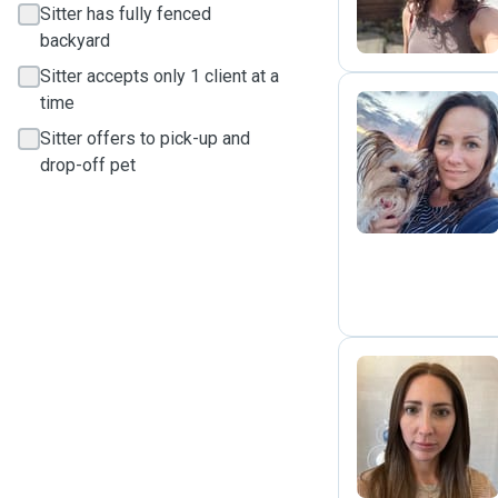
Sitter has fully fenced
backyard
Sitter accepts only 1 client at a
time
Sitter offers to pick-up and
L
drop-off pet
S