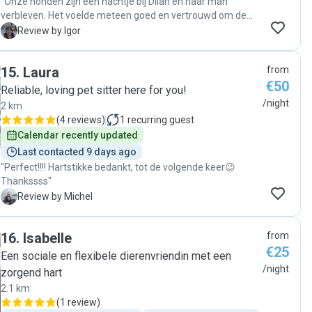
"Onze honden zijn een nachtje bij Dilan en haar man
verbleven. Het voelde meteen goed en vertrouwd om de
honden daar achter te laten. Volgens mij hebben ze het
I
Review by Igor
goed gehad bij deze lieve oppassers. "
15
.
Laura
from
€50
Reliable, loving pet sitter here for you!
/night
2 km
(
4 reviews
)
1
recurring guest
Calendar recently updated
Last contacted 9 days ago
"Perfect!!!! Hartstikke bedankt, tot de volgende keer😉
Thankssss"
M
Review by Michel
16
.
Isabelle
from
€25
Een sociale en flexibele dierenvriendin met een
/night
zorgend hart
2.1 km
(
1 review
)