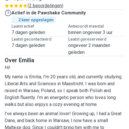
(
2 beoordelingen
)
Actief in de Pawshake Community
2 keer opgeslagen
Laatst actief
Antwoordt meestal
7 dagen geleden
binnen ongeveer 3 uur
Laatst gecontacteerd
Laatst gereserveerd
7 dagen geleden
ongeveer 2 maanden
geleden
Over Emilia
Hi!
My name is Emilia, I’m 20 years old, and currently studying
Liberal Arts and Sciences in Maastricht. I was born and
raised in Warsaw, Poland, so I speak both Polish and
English fluently. I’m an energetic person who loves long
walks but also enjoys a cozy evening at home.
I’ve always been an animal lover! Growing up, I had a Great
Dane, and back home in Warsaw, I now have a small
Maltese dog. Since I couldn’t bring him with me to