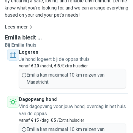
by ensuring a safe, loving, and reliable environment. Let me
know what you're looking for, and we can arrange everything
based on your and your pet’s needs!
Lees meer
Emilia biedt ...
Bij Emilia thuis
Logeren
Je hond logeert bij de oppas thuis
vanaf
€ 20
/nacht,
€ 8
/Extra huisdier
Emilia kan maximaal 10 km reizen van
Maastricht.
Dagopvang hond
Vind dagopvang voor jouw hond, overdag in het huis
van de oppas
vanaf
€ 15
/dag,
€ 5
/Extra huisdier
Emilia kan maximaal 10 km reizen van