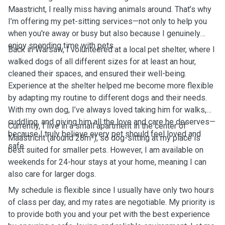
Maastricht, I really miss having animals around. That’s why
I’m offering my pet-sitting services—not only to help you
when you're away or busy but also because I genuinely
enjoy spending time with pets.
Back in Warsaw, I volunteered at a local pet shelter, where I
walked dogs of all different sizes for at least an hour,
cleaned their spaces, and ensured their well-being.
Experience at the shelter helped me become more flexible
by adapting my routine to different dogs and their needs.
With my own dog, I’ve always loved taking him for walks,
cuddling, and giving him all the love and care he deserves—
Currently, I live in a small apartment in the center of
because I truly believe every pet should feel loved and
Maastricht (around 28m²), so dog-sitting at my place is
safe.
best suited for smaller pets. However, I am available on
weekends for 24-hour stays at your home, meaning I can
also care for larger dogs.
My schedule is flexible since I usually have only two hours
of class per day, and my rates are negotiable. My priority is
to provide both you and your pet with the best experience