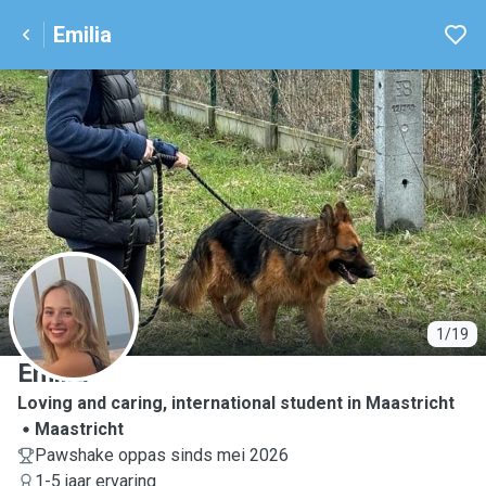
Emilia
E
1/19
Emilia
Loving and caring, international student in Maastricht
Maastricht
Pawshake oppas sinds mei 2026
1-5 jaar ervaring