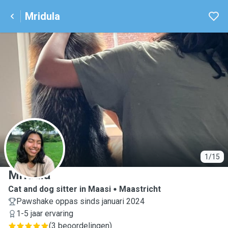
Mridula
M
1/15
Mridula
Cat and dog sitter in Maasi
Maastricht
Pawshake oppas sinds januari 2024
1-5 jaar ervaring
(
3 beoordelingen
)