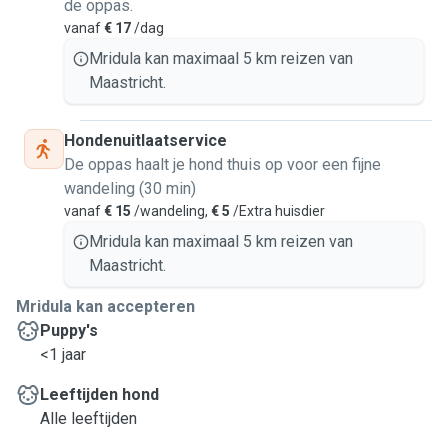
de oppas.
In case of house sitting with the pets, I can stay overnight
vanaf
€ 17
/dag
according to my schedule, and distance ( biking ) from my
university campus.
Mridula kan maximaal 5 km reizen van
Maastricht.
Hondenuitlaatservice
De oppas haalt je hond thuis op voor een fijne
wandeling (30 min)
vanaf
€ 15
/wandeling,
€ 5
/Extra huisdier
Mridula kan maximaal 5 km reizen van
Maastricht.
Mridula kan accepteren
Puppy's
<1 jaar
Leeftijden hond
Alle leeftijden