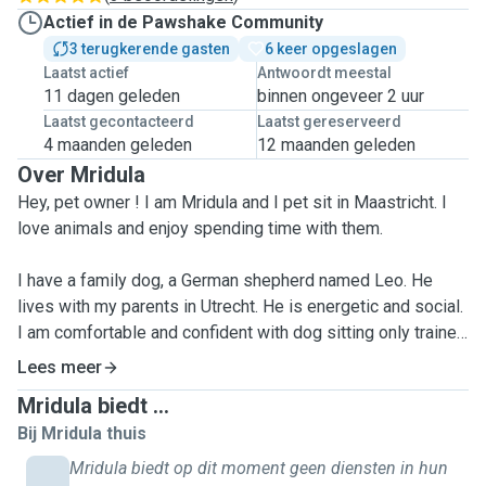
Actief in de Pawshake Community
3 terugkerende gasten
6 keer opgeslagen
Laatst actief
Antwoordt meestal
11 dagen geleden
binnen ongeveer 2 uur
Laatst gecontacteerd
Laatst gereserveerd
4 maanden geleden
12 maanden geleden
Over Mridula
Hey, pet owner ! I am Mridula and I pet sit in Maastricht. I
love animals and enjoy spending time with them.
I have a family dog, a German shepherd named Leo. He
lives with my parents in Utrecht. He is energetic and social.
I am comfortable and confident with dog sitting only trained
young/adult/senior dogs of medium to large size. I can dog
Lees meer
sit at the owners place. The services I offer are walking the
Mridula biedt ...
dog(s), cooking and feeding, cleaning litter and playing with
Bij Mridula thuis
the dog(s). I shall dog sit only vaccinated dogs for medical
reasons.
Mridula biedt op dit moment geen diensten in hun