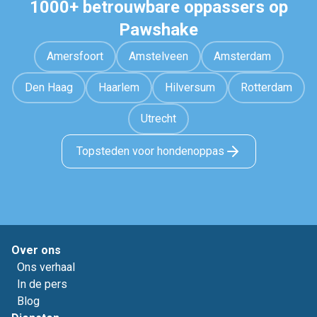
1000+ betrouwbare oppassers op
Pawshake
Amersfoort
Amstelveen
Amsterdam
Den Haag
Haarlem
Hilversum
Rotterdam
Utrecht
Topsteden voor hondenoppas
Over ons
Ons verhaal
In de pers
Blog