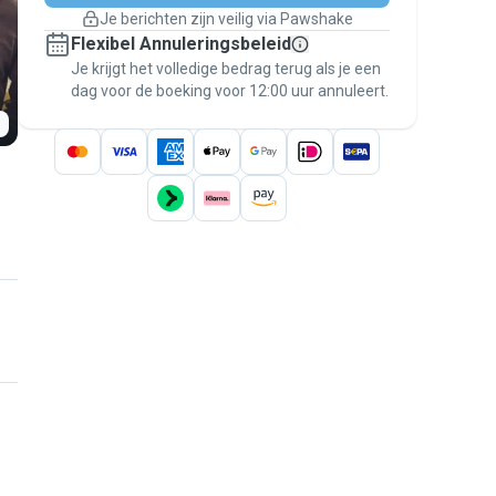
Boekingen met garantie
Je berichten zijn veilig via Pawshake
Regel alles via Pawshake — van eerste
Flexibel Annuleringsbeleid
bericht tot betaling — en geniet van de
Je krijgt het volledige bedrag terug als je een
Pawshake Garantie
.
dag voor de boeking voor 12:00 uur annuleert.