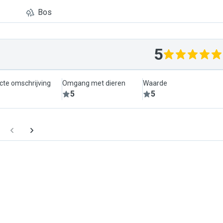
Bos
5
cte omschrijving
Omgang met dieren
Waarde
5
5