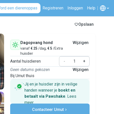
ord een dierenoppas
Registreren
Inloggen
Help
Opslaan
Dagopvang hond
Wijzigen
vanaf
€ 25
/dag,
€ 5
/Extra
huisdier
Aantal huisdieren
-
+
Geen datums gekozen
Wijzigen
Bij Umut thuis
Jij en je huisdier zijn in veilige
handen wanneer je
boekt en
betaalt via Pawshake
.
Lees
meer
Veilig betalen
Contacteer Umut
Hulp als plannen veranderen