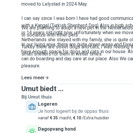
moved to Lelystad in 2024 May.
I can say since I was born I have had good communicat
with a Kangal (Turkish Shepherd Dog) Also in high sc
We are planning to adopt a new pet in the Netherland
is 14 years old right now, unfortunately when we movi
to socialize with other pets.
Netherlands she stayed with my family, she is quite old
In our
living area, there are quite green areas and fore
Turkey there are street dogs and cats, I was feeding 
have enough space for dogs and cats in our house. A
small shelters for them in winter times.
can do boarding and day care at our place. Also We c
pleasure.
Lees meer
Umut biedt ...
Bij Umut thuis
Logeren
Je hond logeert bij de oppas thuis
vanaf
€ 35
/nacht,
€ 10
/Extra huisdier
Dagopvang hond