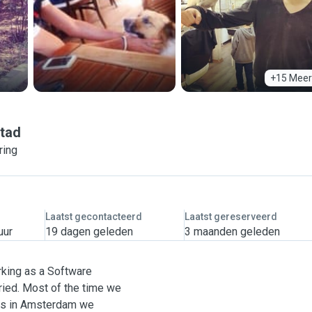
+15 Meer
stad
ring
Laatst gecontacteerd
Laatst gereserveerd
uur
19 dagen geleden
3 maanden geleden
rking as a Software
ried
. Most of the time we
ars in Amsterdam we