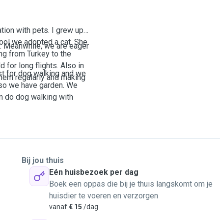
ion with pets. I grew up
hool we adopted a cat. She
s. Meanwhile, we are eager
ng from Turkey to the
 for long flights. Also in
st for dog
walking and we
them regularly and making
lso we have garden. We
an do dog walking with
Bij jou thuis
Eén huisbezoek per dag
Boek een oppas die bij je thuis langskomt om je
huisdier te voeren en verzorgen
vanaf
€ 15
/dag