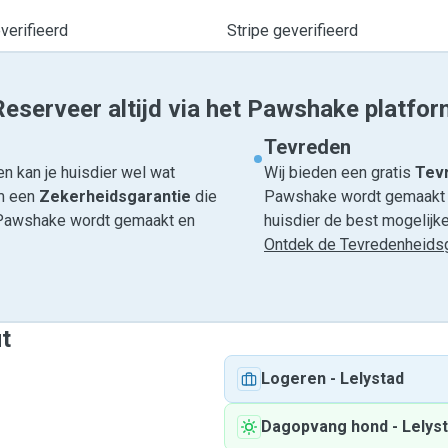
erifieerd
Stripe geverifieerd
Reserveer altijd via het Pawshake platfor
Tevreden
n kan je huisdier wel wat
Wij bieden een gratis
Tevr
om een
Zekerheidsgarantie
die
Pawshake wordt gemaakt en
ia Pawshake wordt gemaakt en
huisdier de best mogelijke 
Ontdek de Tevredenheidsg
t
Logeren
-
Lelystad
Dagopvang hond
-
Lelys