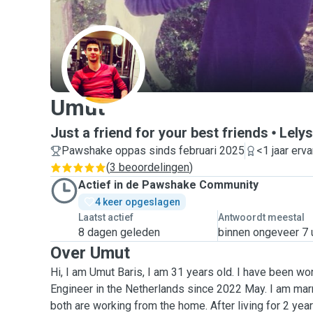
U
Umut
Just a friend for your best friends
Lely
Pawshake oppas sinds februari 2025
<1 jaar erva
(
3 beoordelingen
)
Actief in de Pawshake Community
4 keer opgeslagen
Laatst actief
Antwoordt meestal
8 dagen geleden
binnen ongeveer 7 
Over Umut
Hi, I am Umut Baris, I am 31 years old. I have been wo
Engineer in the Netherlands since 2022 May. I am
mar
both
are working from the home. After living for 2 ye