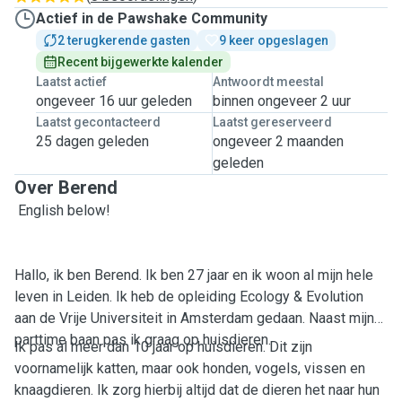
Actief in de Pawshake Community
2 terugkerende gasten
9 keer opgeslagen
Recent bijgewerkte kalender
Laatst actief
Antwoordt meestal
ongeveer 16 uur geleden
binnen ongeveer 2 uur
Laatst gecontacteerd
Laatst gereserveerd
25 dagen geleden
ongeveer 2 maanden
geleden
Over Berend
English below!
Hallo, ik ben Berend. Ik ben 27 jaar en ik woon al mijn hele
leven in Leiden. Ik heb de opleiding Ecology & Evolution
aan de Vrije Universiteit in Amsterdam gedaan. Naast mijn
parttime baan pas ik graag op huisdieren.
Ik pas al meer dan 10 jaar op huisdieren. Dit zijn
voornamelijk katten, maar ook honden, vogels, vissen en
knaagdieren. Ik zorg hierbij altijd dat de dieren het naar hun