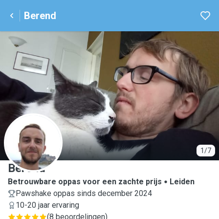
Berend
B
1/7
Berend
Betrouwbare oppas voor een zachte prijs
Leiden
Pawshake oppas sinds december 2024
10-20 jaar ervaring
(
8 beoordelingen
)