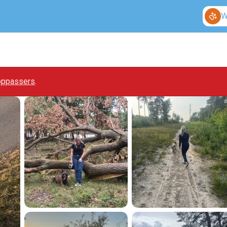
W
 oppassers
.