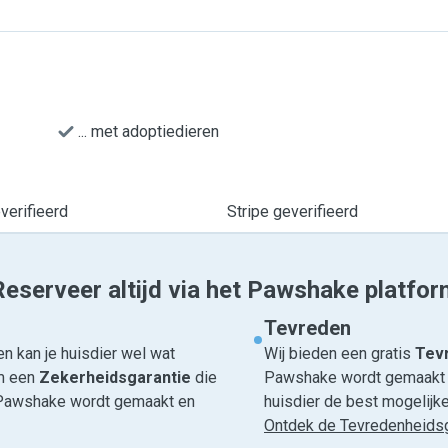
... met adoptiedieren
erifieerd
Stripe geverifieerd
Reserveer altijd via het Pawshake platfor
Tevreden
n kan je huisdier wel wat
Wij bieden een gratis
Tevr
om een
Zekerheidsgarantie
die
Pawshake wordt gemaakt en
ia Pawshake wordt gemaakt en
huisdier de best mogelijke 
Ontdek de Tevredenheidsg