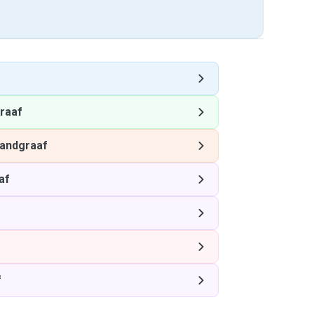
raaf
andgraaf
af
f
f