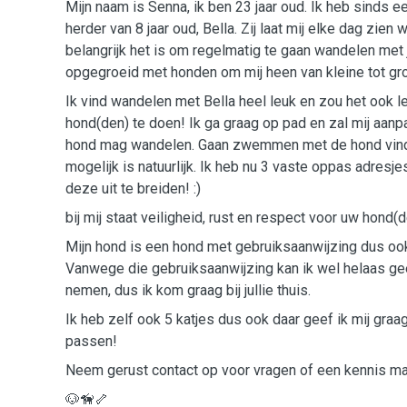
Mijn naam is Senna, ik ben 23 jaar oud. Ik heb sinds e
herder van 8 jaar oud, Bella. Zij laat mij elke dag zien
belangrijk het is om regelmatig te gaan wandelen met j
opgegroeid met honden om mij heen van kleine tot gr
Ik vind wandelen met Bella heel leuk en zou het ook 
hond(den) te doen! Ik ga graag op pad en zal mij aan
hond mag wandelen. Gaan zwemmen met de hond vind i
mogelijk is natuurlijk. Ik heb nu 3 vaste oppas adresje
deze uit te breiden! :)
bij mij staat veiligheid, rust en respect voor uw hond(d
Mijn hond is een hond met gebruiksaanwijzing dus ook
Vanwege die gebruiksaanwijzing kan ik wel helaas ge
nemen, dus ik kom graag bij jullie thuis.
Ik heb zelf ook 5 katjes dus ook daar geef ik mij graa
passen!
Neem gerust contact op voor vragen of een kennis ma
🐶🦮🦴