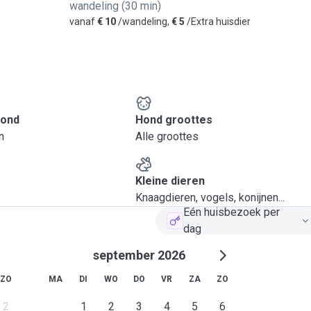
wandeling (30 min)
vanaf
€ 10
/wandeling,
€ 5
/Extra huisdier
hond
Hond groottes
n
Alle groottes
Kleine dieren
Knaagdieren, vogels, konijnen...
Eén huisbezoek per
dag
september 2026
ZO
MA
DI
WO
DO
VR
ZA
ZO
2
1
2
3
4
5
6