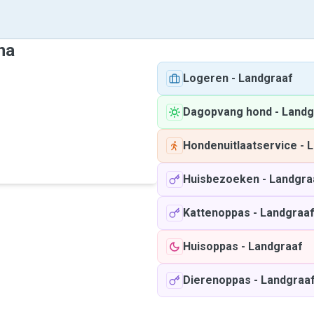
na
Logeren
-
Landgraaf
Dagopvang hond
-
Landg
Hondenuitlaatservice
-
L
Huisbezoeken
-
Landgra
Kattenoppas
-
Landgraa
Huisoppas
-
Landgraaf
Dierenoppas
-
Landgraa