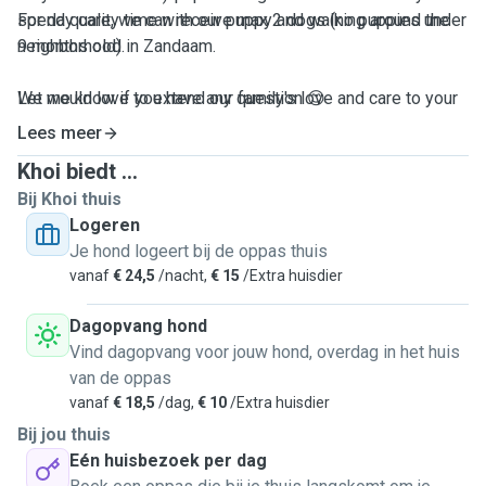
spend quality time with our puppy and walking around the
For day care, we can receive max 2 dogs (no puppies under
neighborhood in Zandaam.
9 months old).
We would love to extend our family's love and care to your
Let me know if you have any question 😊
furry babies, ensuring they get the exercise, attention, and
Lees meer
affection they deserve while you're busy. We live in a
Khoi biedt ...
house with a fully fence back garden, therefore your furry
Bij Khoi thuis
baby has lots of space to roam around.
Logeren
Je hond logeert bij de oppas thuis
In order to ensure we take good care of the pups:
vanaf
€ 24,5
/nacht,
€ 15
/Extra huisdier
Dagopvang hond
Vind dagopvang voor jouw hond, overdag in het huis
van de oppas
vanaf
€ 18,5
/dag,
€ 10
/Extra huisdier
Bij jou thuis
Eén huisbezoek per dag