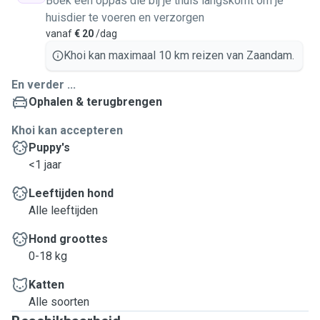
Boek een oppas die bij je thuis langskomt om je
huisdier te voeren en verzorgen
vanaf
€ 20
/dag
Khoi kan maximaal 10 km reizen van Zaandam.
En verder ...
Ophalen & terugbrengen
Khoi kan accepteren
Puppy's
<1 jaar
Leeftijden hond
Alle leeftijden
Hond groottes
0-18 kg
Katten
Alle soorten