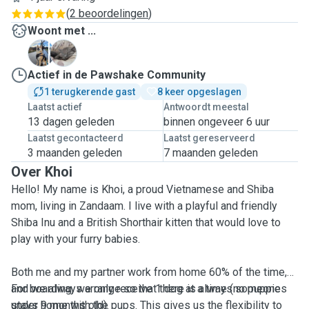
(
2 beoordelingen
)
Woont met ...
K
M
Actief in de Pawshake Community
1 terugkerende gast
8 keer opgeslagen
Laatst actief
Antwoordt meestal
13 dagen geleden
binnen ongeveer 6 uur
Laatst gecontacteerd
Laatst gereserveerd
3 maanden geleden
7 maanden geleden
Over Khoi
Hello! My name is Khoi, a proud Vietnamese and Shiba
mom, living in Zandaam. I live with a playful and friendly
Shiba Inu and a British Shorthair kitten that would love to
play with your furry babies.
Both me and my partner work from home 60% of the time,
and we always arrange so that there is always someone
For boarding, we only receive 1 dog at a time (no puppies
stays home with the pups. This gives us the flexibility to
under 9 months old).