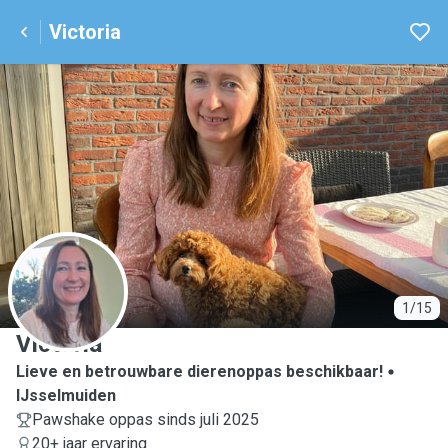
Victoria
V
1/15
Victoria
Lieve en betrouwbare dierenoppas beschikbaar!
IJsselmuiden
Pawshake oppas sinds juli 2025
20+ jaar ervaring