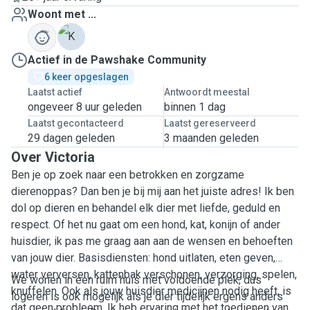
Woont met ...
K
Actief in de Pawshake Community
6 keer opgeslagen
Laatst actief
Antwoordt meestal
ongeveer 8 uur geleden
binnen 1 dag
Laatst gecontacteerd
Laatst gereserveerd
29 dagen geleden
3 maanden geleden
Over Victoria
Ben je op zoek naar een betrokken en zorgzame
dierenoppas? Dan ben je bij mij aan het juiste adres! Ik ben
dol op dieren en behandel elk dier met liefde, geduld en
respect. Of het nu gaat om een hond, kat, konijn of ander
huisdier, ik pas me graag aan aan de wensen en behoeften
van jouw dier. Basisdiensten: hond uitlaten, eten geven,
water verversen, kattenbak verschonen, verzorging, spelen,
We wonen in een ruim huis met voldoende plek, dus
knuffelen. Ook als jouw huisdier medicijnen nodig heeft, is
logeren is ook mogelijk als je dier tijdelijk ergens anders
dat geen probleem. Ik heb ervaring met het toedienen van