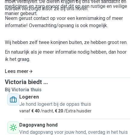
moet verblijven. De dieren krijgen bij ons veel aandacht en
medicijnen en zorg ervoor dat dit op een rustige en veilige
worden verzorgd alsof ze bij ons horen.
manier gebeurt.
Neem gerust contact op voor een kennismaking of meer
informatie! Overnachting/opvang is ook mogelijk.
Wij hebben zelf twee konijnen buiten, ze hebben groot ren.
En natuurlijk als je meer informatie nodig hebben, dan hoor
ik het graag.
Lees meer
Victoria biedt ...
Bij Victoria thuis
Logeren
Je hond logeert bij de oppas thuis
vanaf
€ 40
/nacht,
€ 20
/Extra huisdier
Dagopvang hond
Vind dagopvang voor jouw hond, overdag in het huis