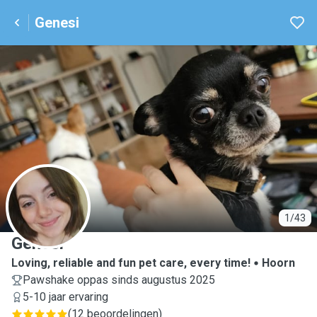
Genesi
G
1/43
Genesi
Loving, reliable and fun pet care, every time!
Hoorn
Pawshake oppas sinds augustus 2025
5-10 jaar ervaring
(
12 beoordelingen
)