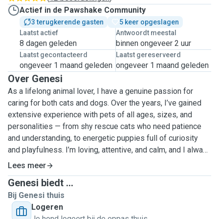
Actief in de Pawshake Community
3 terugkerende gasten
5 keer opgeslagen
Laatst actief
Antwoordt meestal
8 dagen geleden
binnen ongeveer 2 uur
Laatst gecontacteerd
Laatst gereserveerd
ongeveer 1 maand geleden
ongeveer 1 maand geleden
Over Genesi
As a lifelong animal lover, I have a genuine passion for
caring for both cats and dogs. Over the years, I’ve gained
extensive experience with pets of all ages, sizes, and
personalities — from shy rescue cats who need patience
and understanding, to energetic puppies full of curiosity
and playfulness. I’m loving, attentive, and calm, and I always
focus on creating a stress-free, happy environment where
Lees meer
your furry friend feels safe and comfortable. I enjoy long
Genesi biedt ...
walks, engaging playtime, and cozy cuddle sessions,
Bij Genesi thuis
adapting my care to match your pet’s unique needs and
Logeren
temperament. I carefully follow your instructions to ensure
Je hond logeert bij de oppas thuis