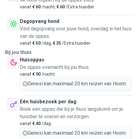
routines are maintained and your pet feels secure, even
vanaf
€ 60
/nacht,
€ 60
/Extra huisdier
when you’re away. I’m available on weekends, holidays, and
for longer stays, and I especially love spending time with
Dagopvang hond
friendly dogs and sweet or independent cats. With me, your
Vind dagopvang voor jouw hond, overdag in het huis
pet will always be in gentle, reliable, and caring hands.
van de oppas
vanaf
€ 50
/dag,
€ 35
/Extra huisdier
Bij jou thuis
Huisoppas
De oppas overnacht bij jou thuis
vanaf
€ 90
/nacht
Genesi kan maximaal 20 km reizen van Hoorn.
Eén huisbezoek per dag
Boek een oppas die bij je thuis langskomt om je
huisdier te voeren en verzorgen
vanaf
€ 40
/dag
Genesi kan maximaal 20 km reizen van Hoorn.