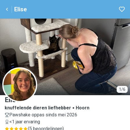
Elise
E
1/6
Elise
knuffelende dieren liefhebber
Hoorn
Pawshake oppas sinds mei 2026
<1 jaar ervaring
(
5 beoordelingen
)