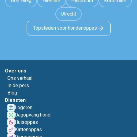
Den Haag
Haarlem
Hilversum
Rotterdam
Utrecht
Topsteden voor hondenoppas
Over ons
Ons verhaal
In de pers
Blog
Diensten
Logeren
Dagopvang hond
Huisoppas
Kattenoppas
Dierenoppas