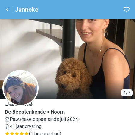
Janneke
J
1/7
Janneke
De Beestenbende
Hoorn
Pawshake oppas sinds juli 2024
<1 jaar ervaring
(
1 beoordeling
)