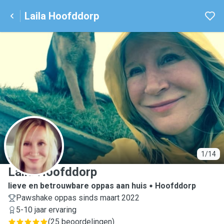
Laila Hoofddorp
L
1/14
Laila Hoofddorp
lieve en betrouwbare oppas aan huis
Hoofddorp
Pawshake oppas sinds maart 2022
5-10 jaar ervaring
(
25 beoordelingen
)