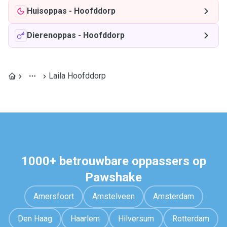
Huisoppas
-
Hoofddorp
Dierenoppas
-
Hoofddorp
Laila Hoofddorp
1000+ betrouwbare oppassers op
Pawshake
Amersfoort
Amstelveen
Amsterdam
Den Haag
Haarlem
Hilversum
Rotterdam