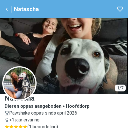
Natascha
N
1/7
Natascha
Dieren oppas aangeboden
Hoofddorp
Pawshake oppas sinds april 2026
<1 jaar ervaring
(
1 beoordeling
)