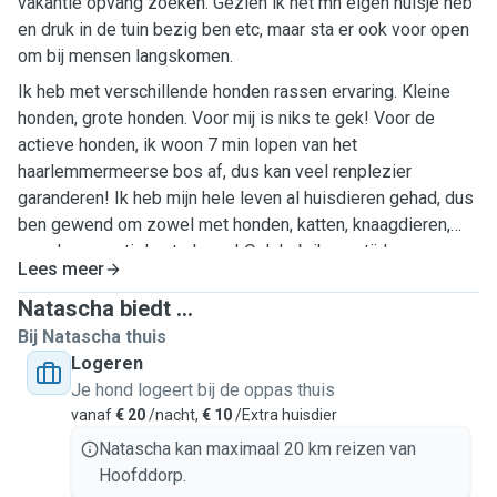
vakantie opvang zoeken. Gezien ik net mn eigen huisje heb
en druk in de tuin bezig ben etc, maar sta er ook voor open
om bij mensen langskomen.
Ik heb met verschillende honden rassen ervaring. Kleine
honden, grote honden. Voor mij is niks te gek! Voor de
actieve honden, ik woon 7 min lopen van het
haarlemmermeerse bos af, dus kan veel renplezier
garanderen! Ik heb mijn hele leven al huisdieren gehad, dus
ben gewend om zowel met honden, katten, knaagdieren,
vogels en reptielen te leven! Ook heb ik een tijd
Lees meer
enthousiast meegelopen met de honden uitlaat service van
een vriendin en hier veel kennis opgedaan over het gedrag
Natascha biedt ...
van honden!
Bij Natascha thuis
Logeren
Je hond logeert bij de oppas thuis
vanaf
€ 20
/nacht,
€ 10
/Extra huisdier
Natascha kan maximaal 20 km reizen van
Hoofddorp.