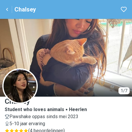
Chalsey
C
1/7
Chalsey
Student who loves animals
Heerlen
Pawshake oppas sinds mei 2023
5-10 jaar ervaring
(
4 beoordelingen
)