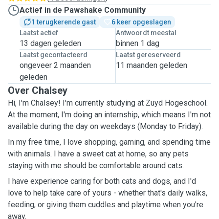
Actief in de Pawshake Community
1 terugkerende gast
6 keer opgeslagen
Laatst actief
Antwoordt meestal
13 dagen geleden
binnen 1 dag
Laatst gecontacteerd
Laatst gereserveerd
ongeveer 2 maanden
11 maanden geleden
geleden
Over Chalsey
Hi, I'm Chalsey! I'm currently studying at Zuyd Hogeschool.
At the moment, I'm doing an internship, which means I'm not
available during the day on weekdays (Monday to Friday).
In my free time, I love shopping, gaming, and spending time
with animals. I have a sweet cat at home, so any pets
staying with me should be comfortable around cats.
I have experience caring for both cats and dogs, and I'd
love to help take care of yours - whether that's daily walks,
feeding, or giving them cuddles and playtime when you're
away.