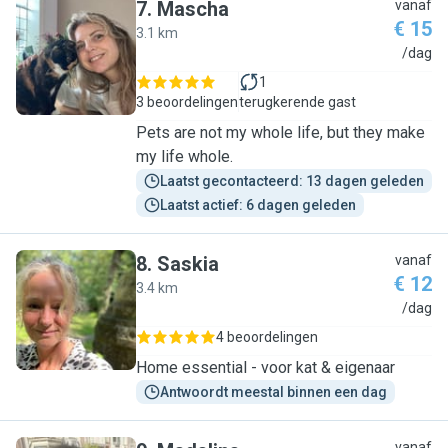
7
.
Mascha
vanaf
€ 15
3.1 km
M
/dag
1
3 beoordelingen
terugkerende gast
Pets are not my whole life, but they make
my life whole.
Laatst gecontacteerd: 13 dagen geleden
Laatst actief: 6 dagen geleden
8
.
Saskia
vanaf
€ 12
3.4 km
S
/dag
4 beoordelingen
Home essential - voor kat & eigenaar
Antwoordt meestal binnen een dag
vanaf