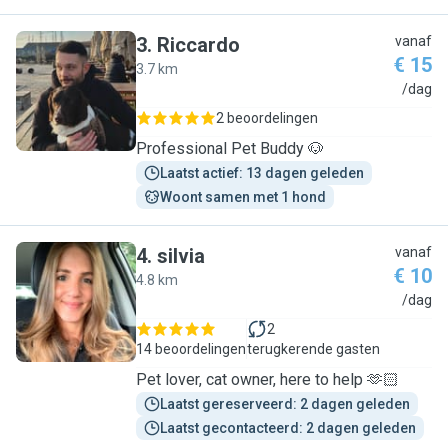
3
.
Riccardo
vanaf
€ 15
3.7 km
R
/dag
2 beoordelingen
Professional Pet Buddy 🐶
Laatst actief: 13 dagen geleden
Woont samen met 1 hond
4
.
silvia
vanaf
€ 10
4.8 km
S
/dag
2
14 beoordelingen
terugkerende gasten
Pet lover, cat owner, here to help 🫶🏻
Laatst gereserveerd: 2 dagen geleden
Laatst gecontacteerd: 2 dagen geleden