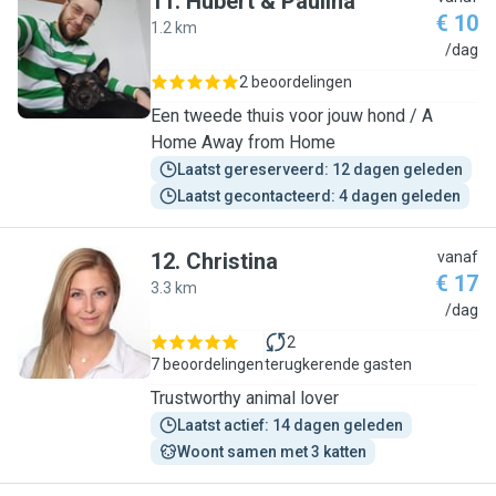
11
.
Hubert & Paulina
€ 10
1.2 km
H
/dag
2 beoordelingen
Een tweede thuis voor jouw hond / A
Home Away from Home
Laatst gereserveerd: 12 dagen geleden
Laatst gecontacteerd: 4 dagen geleden
12
.
Christina
vanaf
€ 17
3.3 km
C
/dag
2
7 beoordelingen
terugkerende gasten
Trustworthy animal lover
Laatst actief: 14 dagen geleden
Woont samen met 3 katten