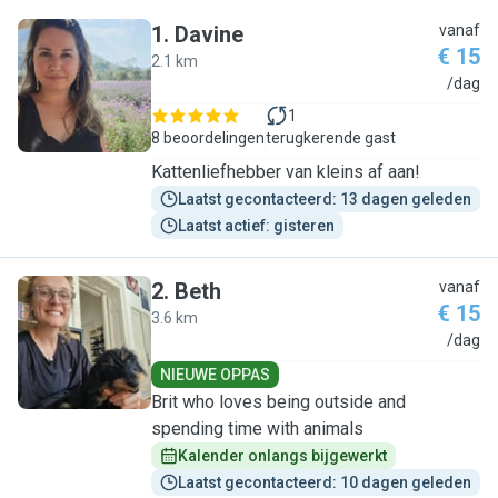
1
.
Davine
vanaf
€ 15
2.1 km
D
/dag
1
8 beoordelingen
terugkerende gast
Kattenliefhebber van kleins af aan!
Laatst gecontacteerd: 13 dagen geleden
Laatst actief: gisteren
2
.
Beth
vanaf
€ 15
3.6 km
B
/dag
NIEUWE OPPAS
Brit who loves being outside and
spending time with animals
Kalender onlangs bijgewerkt
Laatst gecontacteerd: 10 dagen geleden