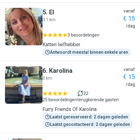
5
.
El
vanaf
€ 15
3.1 km
E
/dag
3 beoordelingen
Katten liefhebber
Antwoordt meestal binnen enkele uren
6
.
Karolina
vanaf
€ 15
3 km
K
/dag
22
25 beoordelingen
terugkerende gasten
Furry Friends Of Karolina
Laatst gereserveerd: 2 dagen geleden
Laatst gecontacteerd: 2 dagen geleden