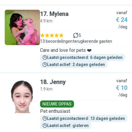
17
.
Mylena
vanaf
€ 24
4.9 km
M
/dag
5
13 beoordelingen
terugkerende gasten
Care and love for pets ❤️
Laatst gecontacteerd: 6 dagen geleden
Laatst actief: 2 dagen geleden
18
.
Jenny
vanaf
€ 10
1.9 km
J
/dag
NIEUWE OPPAS
Pet enthusiast
Laatst gecontacteerd: 13 dagen geleden
Laatst actief: gisteren