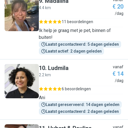
9
.
Madalina
€ 20
4.4 km
M
/dag
11 beoordelingen
Ik help je graag met je pet, binnen of
buiten!
Laatst gecontacteerd: 5 dagen geleden
Laatst actief: 2 dagen geleden
10
.
Ludmila
vanaf
€ 14
2.2 km
L
/dag
6 beoordelingen
Ani
Laatst gereserveerd: 14 dagen geleden
Laatst gecontacteerd: 2 dagen geleden
vanaf