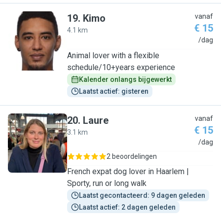
19
.
Kimo
vanaf
€ 15
4.1 km
K
/dag
Animal lover with a flexible
schedule/10+years experience
Kalender onlangs bijgewerkt
Laatst actief: gisteren
20
.
Laure
vanaf
€ 15
3.1 km
L
/dag
2 beoordelingen
French expat dog lover in Haarlem |
Sporty, run or long walk
Laatst gecontacteerd: 9 dagen geleden
Laatst actief: 2 dagen geleden