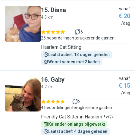
15
.
Diana
vanaf
€ 20
4.3 km
D
/dag
6
25 beoordelingen
terugkerende gasten
Haarlem Cat Sitting
Laatst actief: 13 dagen geleden
Woont samen met 2 katten
16
.
Gaby
vanaf
€ 15
4.7 km
G
/dag
2
4 beoordelingen
terugkerende gasten
Friendly Cat Sitter in Haarlem 🐾🐱
Kalender onlangs bijgewerkt
Laatst actief: 4 dagen geleden