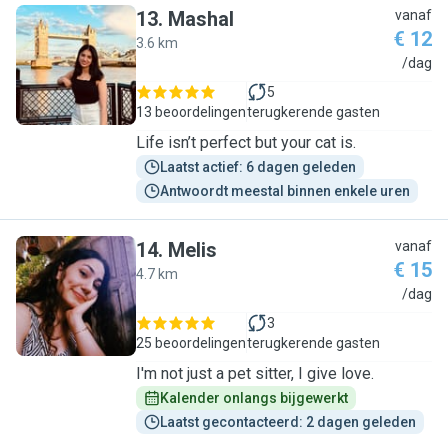
13
.
Mashal
vanaf
€ 12
3.6 km
M
/dag
5
13 beoordelingen
terugkerende gasten
Life isn’t perfect but your cat is.
Laatst actief: 6 dagen geleden
Antwoordt meestal binnen enkele uren
14
.
Melis
vanaf
€ 15
4.7 km
M
/dag
3
25 beoordelingen
terugkerende gasten
I'm not just a pet sitter, I give love.
Kalender onlangs bijgewerkt
Laatst gecontacteerd: 2 dagen geleden