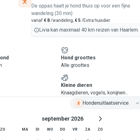
De oppas haalt je hond thuis op voor een fijne
wandeling (30 min)
vanaf
€ 8
/wandeling,
€ 5
/Extra huisdier
Livia kan maximaal 40 km reizen van Haarlem.
hond
Hond groottes
n
Alle groottes
Kleine dieren
Knaagdieren, vogels, konijnen...
Hondenuitlaatservice
september 2026
ZO
MA
DI
WO
DO
VR
ZA
ZO