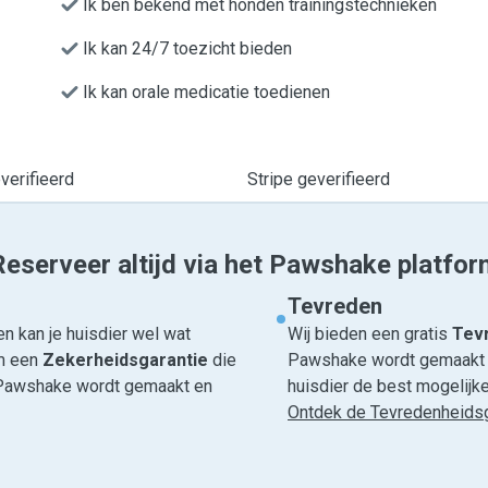
Ik ben bekend met honden trainingstechnieken
Ik kan 24/7 toezicht bieden
Ik kan orale medicatie toedienen
erifieerd
Stripe geverifieerd
Reserveer altijd via het Pawshake platfor
Tevreden
n kan je huisdier wel wat
Wij bieden een gratis
Tevr
om een
Zekerheidsgarantie
die
Pawshake wordt gemaakt en
ia Pawshake wordt gemaakt en
huisdier de best mogelijke 
Ontdek de Tevredenheidsg