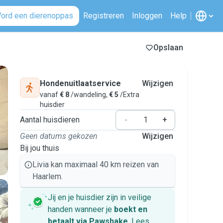
ord een dierenoppas
Registreren
Inloggen
Help
Opslaan
Hondenuitlaatservice
Wijzigen
vanaf
€ 8
/wandeling,
€ 5
/Extra
huisdier
Aantal huisdieren
-
+
Geen datums gekozen
Wijzigen
Bij jou thuis
Livia kan maximaal 40 km reizen van
Haarlem.
Jij en je huisdier zijn in veilige
handen wanneer je
boekt en
betaalt via Pawshake
.
Lees