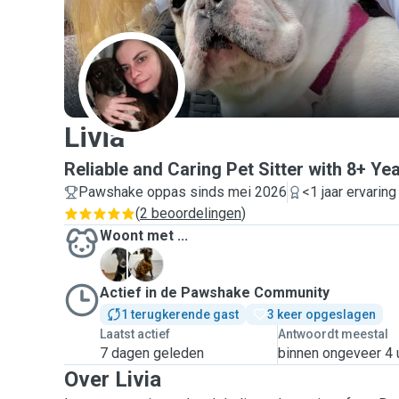
L
Livia
Reliable and Caring Pet Sitter with 8+ Ye
Pawshake oppas sinds mei 2026
<1 jaar ervaring
(
2 beoordelingen
)
Woont met ...
H
J
Actief in de Pawshake Community
1 terugkerende gast
3 keer opgeslagen
Laatst actief
Antwoordt meestal
7 dagen geleden
binnen ongeveer 4 
Over Livia