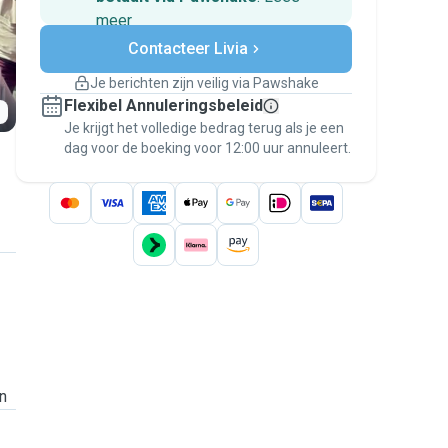
meer
Veilig betalen
Contacteer Livia
Hulp als plannen veranderen
Boekingen met garantie
Je berichten zijn veilig via Pawshake
Regel alles via Pawshake — van eerste
Flexibel Annuleringsbeleid
bericht tot betaling — en geniet van de
Je krijgt het volledige bedrag terug als je een
Pawshake Garantie
.
dag voor de boeking voor 12:00 uur annuleert.
n