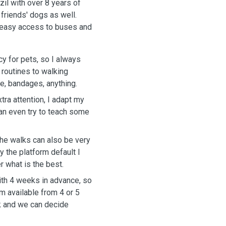
il with over 8 years of
friends' dogs as well.
h easy access to buses and
cy for pets, so I always
 routines to walking
e, bandages, anything.
tra attention, I adapt my
an even try to teach some
the walks can also be very
y the platform default I
r what is the best.
ith 4 weeks in advance, so
'm available from 4 or 5
k and we can decide