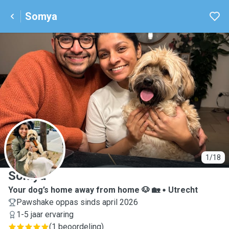
Somya
S
1/18
Somya
Your dog’s home away from home 🐶 🏡
Utrecht
Pawshake oppas sinds april 2026
1-5 jaar ervaring
(
1 beoordeling
)