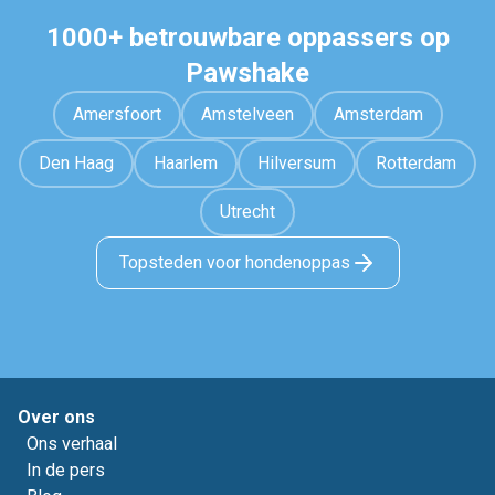
1000+ betrouwbare oppassers op
Pawshake
Amersfoort
Amstelveen
Amsterdam
Den Haag
Haarlem
Hilversum
Rotterdam
Utrecht
Topsteden voor hondenoppas
Over ons
Ons verhaal
In de pers