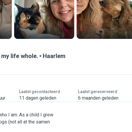
 my life whole.
Haarlem
Laatst gecontacteerd
Laatst gereserveerd
uur
11 dagen geleden
6 maanden geleden
ho I am. As a child I grew
ogs (not all at the samen