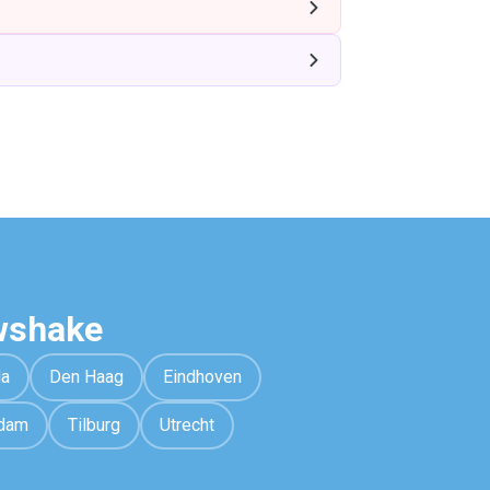
wshake
da
Den Haag
Eindhoven
rdam
Tilburg
Utrecht