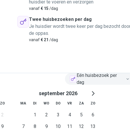
huisdier te voeren en verzorgen
vanaf
€ 15
/dag
Twee huisbezoeken per dag
Je huisdier wordt twee keer per dag bezocht doo
de oppas.
vanaf
€ 21
/dag
Eén huisbezoek per
dag
september 2026
ZO
MA
DI
WO
DO
VR
ZA
ZO
2
1
2
3
4
5
6
9
7
8
9
10
11
12
13