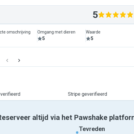
5
cte omschrijving
Omgang met dieren
Waarde
5
5
erifieerd
Stripe geverifieerd
Reserveer altijd via het Pawshake platfor
Tevreden