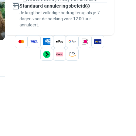
Regel alles via Pawshake — van eerste
Standaard annuleringsbeleid
bericht tot betaling — en geniet van de
Je krijgt het volledige bedrag terug als je 7
Pawshake Garantie
.
dagen voor de boeking voor 12:00 uur
annuleert.