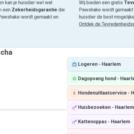
n kan je huisdier wel wat
Wij bieden een gratis
Tevr
om een
Zekerheidsgarantie
die
Pawshake wordt gemaakt en
ia Pawshake wordt gemaakt en
huisdier de best mogelijke 
Ontdek de Tevredenheidsg
scha
Logeren
-
Haarlem
Dagopvang hond
-
Haarl
Hondenuitlaatservice
-
H
Huisbezoeken
-
Haarlem
Kattenoppas
-
Haarlem