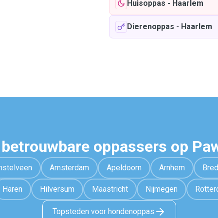
Huisoppas
-
Haarlem
Dierenoppas
-
Haarlem
 betrouwbare oppassers op Pa
stelveen
Amsterdam
Apeldoorn
Arnhem
Bre
Haren
Hilversum
Maastricht
Nijmegen
Rotte
Topsteden voor hondenoppas