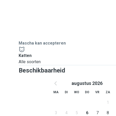
Mascha kan accepteren
Katten
Alle soorten
Beschikbaarheid
augustus 2026
MA
DI
WO
DO
VR
ZA
1
3
4
5
6
7
8