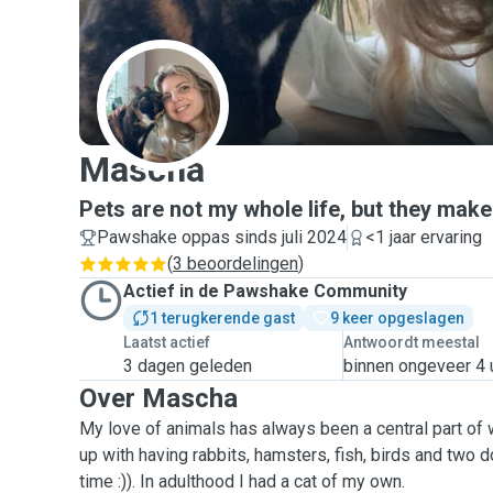
M
Mascha
Pets are not my whole life, but they make
Pawshake oppas sinds juli 2024
<1 jaar ervaring
(
3 beoordelingen
)
Actief in de Pawshake Community
1 terugkerende gast
9 keer opgeslagen
Laatst actief
Antwoordt meestal
3 dagen geleden
binnen ongeveer 4 
Over Mascha
My love of animals has always been a central part of w
up with having rabbits, hamsters, fish, birds and two d
time :)). In adulthood I had a cat of my own.