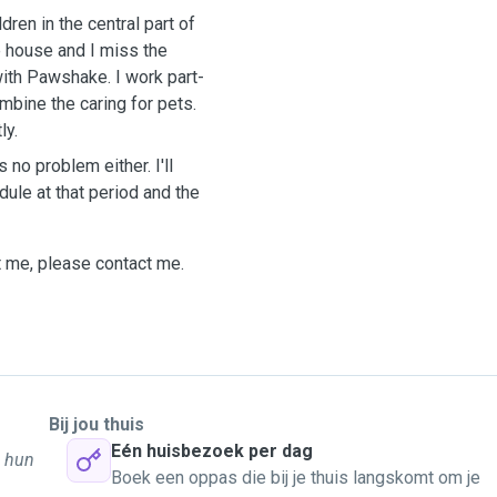
ren in the central part of
e house and I miss the
with Pawshake. I work part-
bine the caring for pets.
ly.
s no problem either. I'll
le at that period and the
t me, please contact me.
Bij jou thuis
Eén huisbezoek per dag
n hun
Boek een oppas die bij je thuis langskomt om je