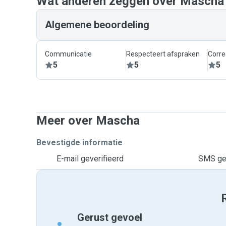
Wat anderen zeggen over Mascha
Algemene beoordeling
Communicatie
Respecteert afspraken
Corre
5
5
5
Meer over Mascha
Bevestigde informatie
E-mail geverifieerd
SMS gev
Gerust gevoel