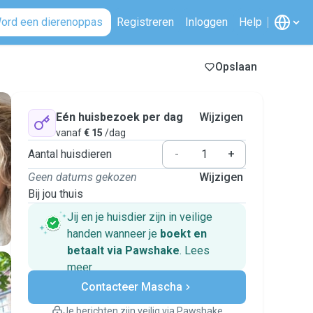
ord een dierenoppas
Registreren
Inloggen
Help
Opslaan
Eén huisbezoek per dag
Wijzigen
vanaf
€ 15
/dag
Aantal huisdieren
-
+
Geen datums gekozen
Wijzigen
Bij jou thuis
Jij en je huisdier zijn in veilige
handen wanneer je
boekt en
betaalt via Pawshake
.
Lees
meer
Veilig betalen
Contacteer Mascha
Hulp als plannen veranderen
Boekingen met garantie
Je berichten zijn veilig via Pawshake