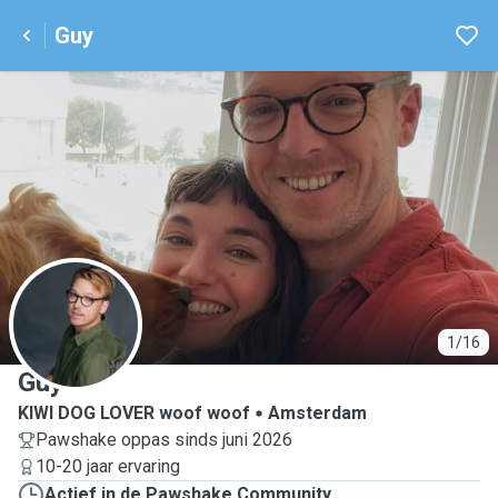
Guy
G
1/16
Guy
KIWI DOG LOVER woof woof
Amsterdam
Pawshake oppas sinds juni 2026
10-20 jaar ervaring
Actief in de Pawshake Community