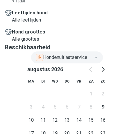
<1 jaar
Leeftijden hond
Alle leeftijden
Hond groottes
Alle groottes
Beschikbaarheid
Hondenuitlaatservice
augustus 2026
MA
DI
WO
DO
VR
ZA
ZO
1
2
3
4
5
6
7
8
9
10
11
12
13
14
15
16
17
18
19
20
21
22
23