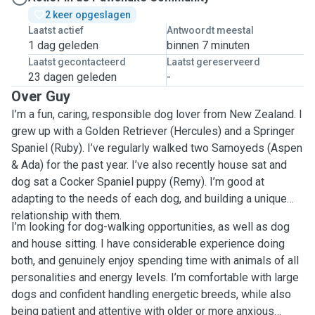
2 keer opgeslagen
Laatst actief
Antwoordt meestal
1 dag geleden
binnen 7 minuten
Laatst gecontacteerd
Laatst gereserveerd
23 dagen geleden
-
Over Guy
I’m a fun, caring, responsible dog lover from New Zealand. I
grew up with a Golden Retriever (Hercules) and a Springer
Spaniel (Ruby). I’ve regularly walked two Samoyeds (Aspen
& Ada) for the past year. I’ve also recently house sat and
dog sat a Cocker Spaniel puppy (Remy). I’m good at
adapting to the needs of each dog, and building a unique
relationship with them.
I’m looking for dog-walking opportunities, as well as dog
and house sitting. I have considerable experience doing
both, and genuinely enjoy spending time with animals of all
personalities and energy levels. I’m comfortable with large
dogs and confident handling energetic breeds, while also
being patient and attentive with older or more anxious