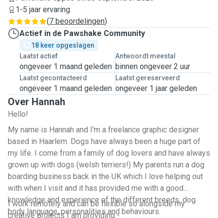
1-5 jaar ervaring
(
7 beoordelingen
)
Actief in de Pawshake Community
18 keer opgeslagen
Laatst actief
Antwoordt meestal
ongeveer 1 maand geleden
binnen ongeveer 2 uur
Laatst gecontacteerd
Laatst gereserveerd
ongeveer 1 maand geleden
ongeveer 1 jaar geleden
Over Hannah
Hello!
My name is Hannah and I'm a freelance graphic designer
based in Haarlem. Dogs have always been a huge part of
my life. I come from a family of dog lovers and have always
grown up with dogs (welsh terriers!) My parents run a dog
boarding business back in the UK which I love helping out
with when I visit and it has provided me with a good
knowledge and experience of the different breeds, dog
I work remotely and can be flexible so alongside my
body language, personalities and behaviours.
creative projects I am providing -