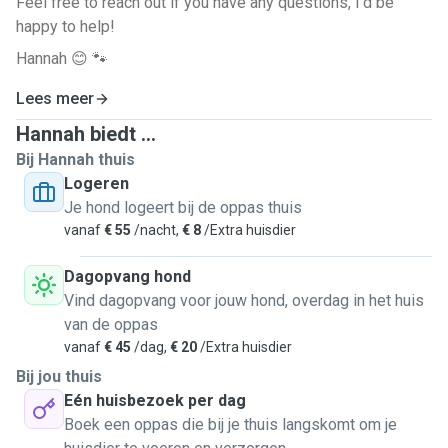
Feel free to reach out if you have any questions, I'd be
happy to help!
Hannah 😊 🐾
Lees meer
Hannah biedt ...
Bij Hannah thuis
Logeren
Je hond logeert bij de oppas thuis
vanaf
€ 55
/nacht,
€ 8
/Extra huisdier
Dagopvang hond
Vind dagopvang voor jouw hond, overdag in het huis
van de oppas
vanaf
€ 45
/dag,
€ 20
/Extra huisdier
Bij jou thuis
Eén huisbezoek per dag
Boek een oppas die bij je thuis langskomt om je