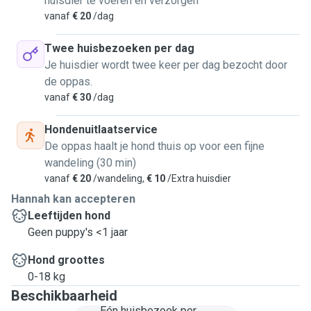
huisdier te voeren en verzorgen
vanaf
€ 20
/dag
Twee huisbezoeken per dag
Je huisdier wordt twee keer per dag bezocht door
de oppas.
vanaf
€ 30
/dag
Hondenuitlaatservice
De oppas haalt je hond thuis op voor een fijne
wandeling (30 min)
vanaf
€ 20
/wandeling,
€ 10
/Extra huisdier
Hannah kan accepteren
Leeftijden hond
Geen puppy's <1 jaar
Hond groottes
0-18 kg
Beschikbaarheid
Eén huisbezoek per