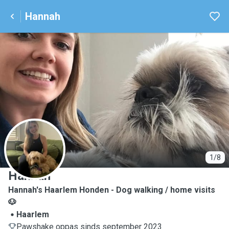
Hannah
H
1/8
Hannah
Hannah's Haarlem Honden - Dog walking / home visits
🐶
Haarlem
Pawshake oppas sinds september 2023