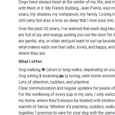
Dogs have always been at the center of my life, and m
with them in it. My French Bulldog, Jean Pierre, was 
years, my shadow, my companion, my family. Losing him
still carry, but also a love so deep that I now pour into
Over the past 30 years, I’ve learned that each dog has 
are full of joy and energy, pulling you out the door for
are gentle, shy, or older and just want to curl up besid
what makes each one feel safe, loved, and happy, an
where they are.
What I offer:
Dog walking 🐕 (short or long walks, depending on yo
Dog sitting & boarding 🏡 (a loving, calm home enviro
Lots of attention, cuddles, and playtime
Clear communication and regular updates for peace o
For the wellbeing of every pup in my care, I only wel
my home, where they’ll always be treated with kindnes
warmth of family. Whether it’s playtime, cuddles, walks
together, I promise to care for your dog with the same