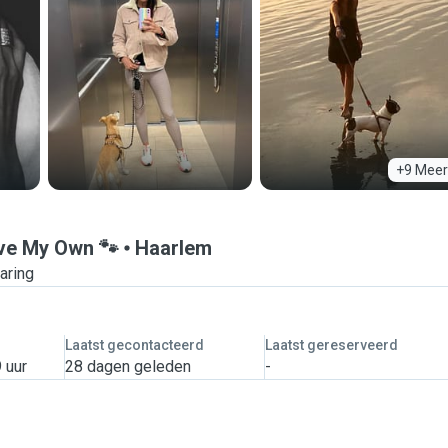
+9 Meer
ave My Own 🐾
Haarlem
varing
Laatst gecontacteerd
Laatst gereserveerd
 uur
28 dagen geleden
-