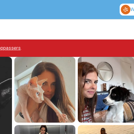
W
 oppassers
.