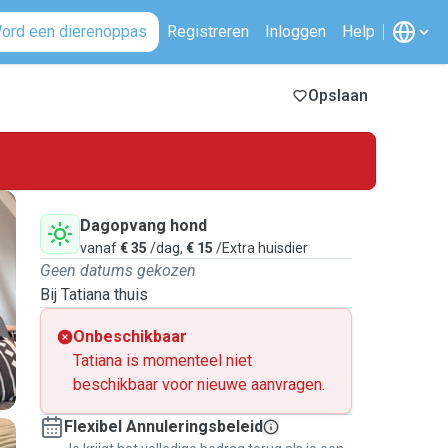
ord een dierenoppas
Registreren
Inloggen
Help
Opslaan
Dagopvang hond
vanaf
€ 35
/dag,
€ 15
/Extra huisdier
Geen datums gekozen
Bij Tatiana thuis
Onbeschikbaar
Tatiana is momenteel niet
beschikbaar voor nieuwe aanvragen.
Flexibel Annuleringsbeleid