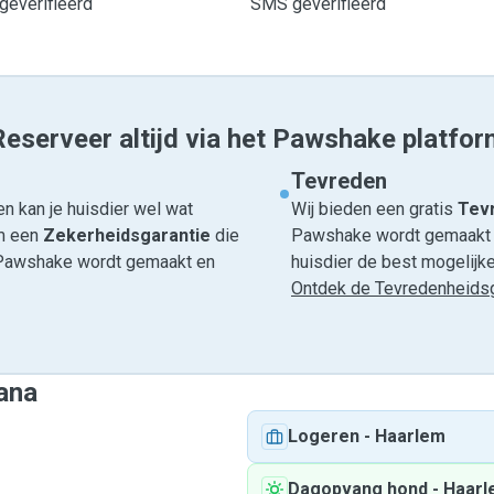
geverifieerd
SMS geverifieerd
Reserveer altijd via het Pawshake platfor
Tevreden
n kan je huisdier wel wat
Wij bieden een gratis
Tevr
om een
Zekerheidsgarantie
die
Pawshake wordt gemaakt en
ia Pawshake wordt gemaakt en
huisdier de best mogelijke 
Ontdek de Tevredenheidsg
iana
Logeren
-
Haarlem
Dagopvang hond
-
Haarl