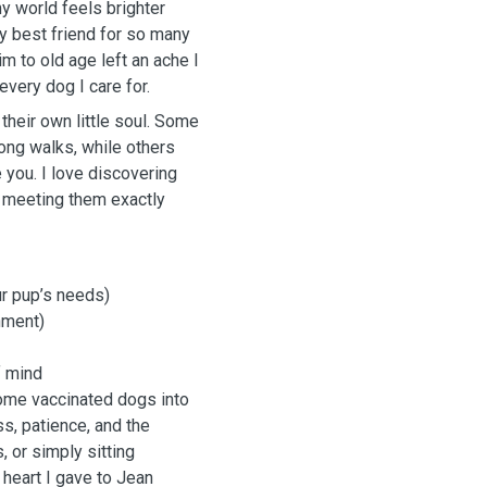
y world feels brighter
my best friend for so many
 to old age left an ache I
 every dog I care for.
their own little soul. Some
 long walks, while others
e you. I love discovering
d meeting them exactly
ur pup’s needs)
nment)
f mind
come vaccinated dogs into
s, patience, and the
, or simply sitting
 heart I gave to Jean