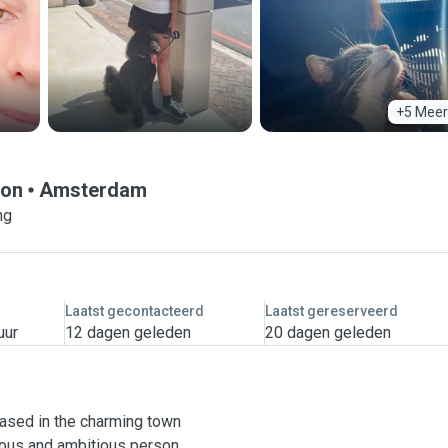
+5 Meer
ion
Amsterdam
ng
Laatst gecontacteerd
Laatst gereserveerd
uur
12 dagen geleden
20 dagen geleden
based in the charming town
ious and ambitious person.