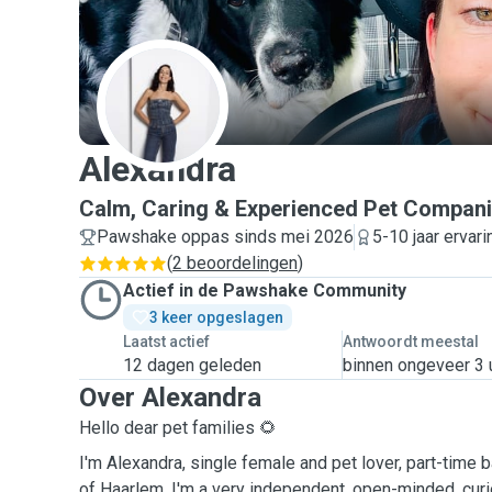
A
Alexandra
Calm, Caring & Experienced Pet Compan
Pawshake oppas sinds mei 2026
5-10 jaar ervari
(
2 beoordelingen
)
Actief in de Pawshake Community
3 keer opgeslagen
Laatst actief
Antwoordt meestal
12 dagen geleden
binnen ongeveer 3 
Over Alexandra
Hello dear pet families 🌻
I'm Alexandra, single female and pet lover, part-time 
of Haarlem. I'm a very independent, open-minded, cur