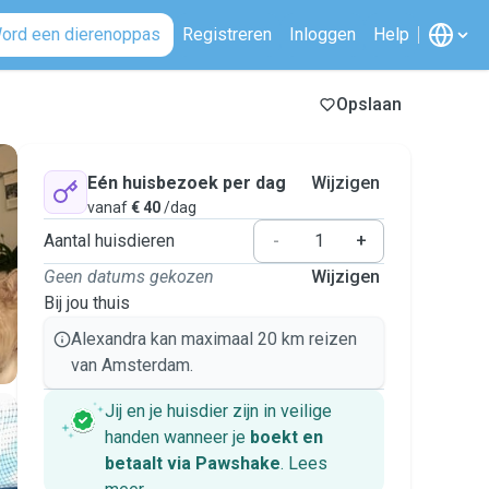
ord een dierenoppas
Registreren
Inloggen
Help
Opslaan
Eén huisbezoek per dag
Wijzigen
vanaf
€ 40
/dag
Aantal huisdieren
-
+
Geen datums gekozen
Wijzigen
Bij jou thuis
Alexandra kan maximaal 20 km reizen
van Amsterdam.
Jij en je huisdier zijn in veilige
handen wanneer je
boekt en
betaalt via Pawshake
.
Lees