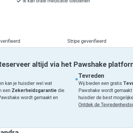
Ik kan orale medicatie toedienen
erifieerd
Stripe geverifieerd
Reserveer altijd via het Pawshake platfor
Tevreden
n kan je huisdier wel wat
Wij bieden een gratis
Tevr
om een
Zekerheidsgarantie
die
Pawshake wordt gemaakt en
ia Pawshake wordt gemaakt en
huisdier de best mogelijke 
Ontdek de Tevredenheidsg
xandra