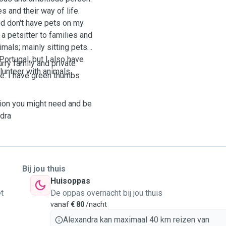
s and their way of life.
d don't have pets on my
a petsitter to families and
imals; mainly sitting pets
ortugal, but I also have
urry family and private
lunteer with animals.
le. I have green thumbs
tion you might need and be
dra
Bij jou thuis
Huisoppas
t
De oppas overnacht bij jou thuis
vanaf
€ 80
/nacht
Alexandra kan maximaal 40 km reizen van