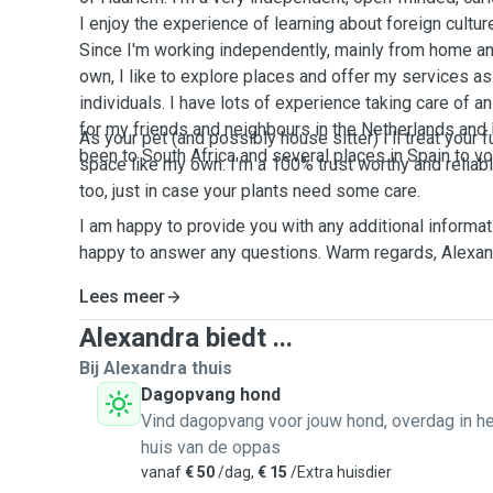
I enjoy the experience of learning about foreign culture
Since I'm working independently, mainly from home an
own, I like to explore places and offer my services as 
individuals. I have lots of experience taking care of an
for my friends and neighbours in the Netherlands and P
As your pet (and possibly house sitter) I'll treat your f
been to South Africa and several places in Spain to vo
space like my own. I'm a 100% trust worthy and reliab
too, just in case your plants need some care.
I am happy to provide you with any additional informa
happy to answer any questions. Warm regards, Alexan
Lees meer
Alexandra biedt ...
Bij Alexandra thuis
Dagopvang hond
Vind dagopvang voor jouw hond, overdag in he
huis van de oppas
vanaf
€ 50
/dag,
€ 15
/Extra huisdier