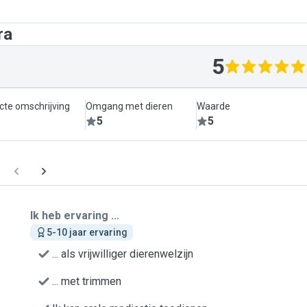
ra
5
cte omschrijving
Omgang met dieren
Waarde
5
5
Ik heb ervaring ...
5-10 jaar ervaring
... als vrijwilliger dierenwelzijn
... met trimmen