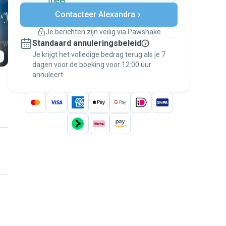
meer
Veilig betalen
Contacteer Alexandra
Hulp als plannen veranderen
Boekingen met garantie
Je berichten zijn veilig via Pawshake
Regel alles via Pawshake — van eerste
Standaard annuleringsbeleid
bericht tot betaling — en geniet van de
Je krijgt het volledige bedrag terug als je 7
Pawshake Garantie
.
dagen voor de boeking voor 12:00 uur
annuleert.