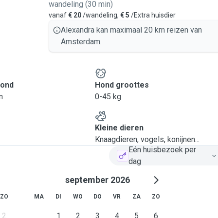
wandeling (30 min)
vanaf
€ 20
/wandeling,
€ 5
/Extra huisdier
Alexandra kan maximaal 20 km reizen van
Amsterdam.
hond
Hond groottes
n
0-45 kg
Kleine dieren
Knaagdieren, vogels, konijnen...
Eén huisbezoek per
dag
september 2026
ZO
MA
DI
WO
DO
VR
ZA
ZO
2
1
2
3
4
5
6