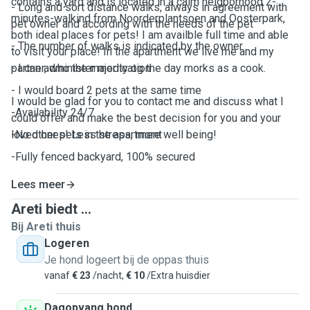
contains a yard and is located in a calm neigborhood 2-
- Long and sort distance walks, always in agreement with
minutes-walkind from Noorderplantsoen and Oosterpark,
pet owner and according with the needs of the pet
both ideal places for pets! I am availble full time and able
- The number of walks is indicated by the owner
to visit your place! In the apartment we live me and my
partner, who the majority og the day morks as a cook.
- I can administer medication
- I would board 2 pets at the same time
I would be glad for you to contact me and discuss what I
-Availability 24/7
could offer and make the best decision for you and your
loved ones! Less stress, more well being!
-No other pets in the apartment
-Fully fenced backyard, 100% secured
Lees meer
Areti biedt ...
Bij Areti thuis
Logeren
Je hond logeert bij de oppas thuis
vanaf
€ 23
/nacht,
€ 10
/Extra huisdier
Dagopvang hond