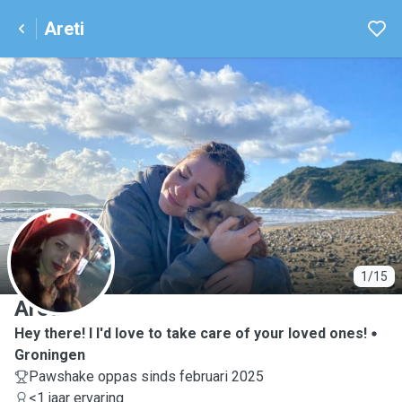
Areti
A
1/15
Areti
Hey there! I I'd love to take care of your loved ones!
Groningen
Pawshake oppas sinds februari 2025
<1 jaar ervaring