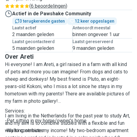
(
6 beoordelingen
)
Actief in de Pawshake Community
3 terugkerende gasten
12 keer opgeslagen
Laatst actief
Antwoordt meestal
2 maanden geleden
binnen ongeveer 1 uur
Laatst gecontacteerd
Laatst gereserveerd
5 maanden geleden
9 maanden geleden
Over Areti
Hi everyone! I am Areti, a girl raised in a farm with all kind
of pets and more you can imagine! From dogs and cats to
sheep and donkeys! My best friend is Pluto, an eight-
years-old Kokoni, who I miss a lot since he stays in my
hometown with my parents! There are available pictures of
my farm in photo gallery!
Services:
I am living in the Netherlands for the past year to study Art,
-Pet sitting in my home/owner's home
and my aim is to combine studies with a flexible and fun
way to contribute my income! My two-bedroom apartment
-Walking services