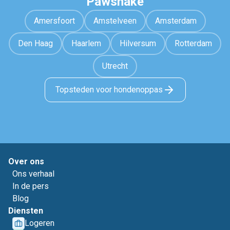
Pawshake
Amersfoort
Amstelveen
Amsterdam
Den Haag
Haarlem
Hilversum
Rotterdam
Utrecht
Topsteden voor hondenoppas
Over ons
Ons verhaal
In de pers
Blog
Diensten
Logeren