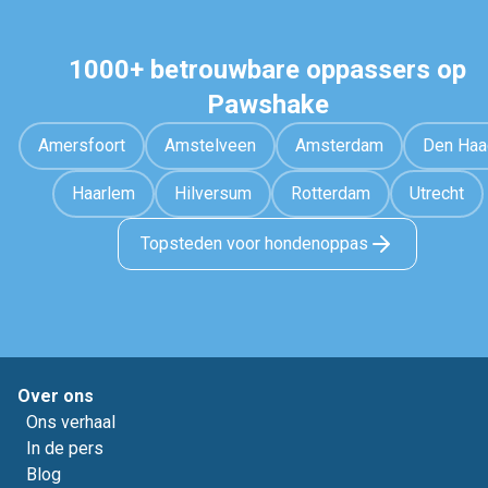
1000+ betrouwbare oppassers op
Pawshake
Amersfoort
Amstelveen
Amsterdam
Den Haa
Haarlem
Hilversum
Rotterdam
Utrecht
Topsteden voor hondenoppas
Over ons
Ons verhaal
In de pers
Blog