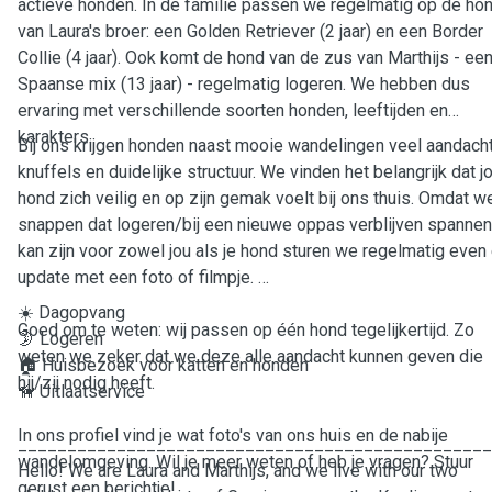
actieve honden. In de familie passen we regelmatig op de ho
van Laura's broer: een Golden Retriever (2 jaar) en een Border
Collie (4 jaar). Ook komt de hond van de zus van Marthijs - ee
Spaanse mix (13 jaar) - regelmatig logeren. We hebben dus
ervaring met verschillende soorten honden, leeftijden en
karakters.
Bij ons krijgen honden naast mooie wandelingen veel aandacht
knuffels en duidelijke structuur. We vinden het belangrijk dat 
hond zich veilig en op zijn gemak voelt bij ons thuis. Omdat w
snappen dat logeren/bij een nieuwe oppas verblijven spanne
kan zijn voor zowel jou als je hond sturen we regelmatig even
update met een foto of filmpje.
☀️ Dagopvang
Goed om te weten: wij passen op één hond tegelijkertijd. Zo
🌛 Logeren
weten we zeker dat we deze alle aandacht kunnen geven die
🏠 Huisbezoek voor katten en honden
hij/zij nodig heeft.
🦮 Uitlaatservice
In ons profiel vind je wat foto's van ons huis en de nabije
________________________________________________
wandelomgeving. Wil je meer weten of heb je vragen? Stuur
Hello! We are Laura and Marthijs, and we live with our two
gerust een berichtje!