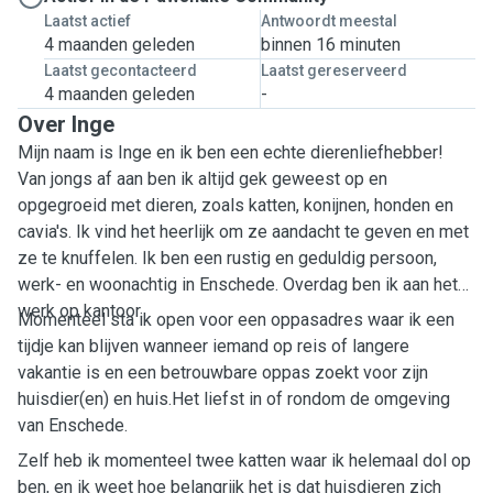
Laatst actief
Antwoordt meestal
4 maanden geleden
binnen 16 minuten
Laatst gecontacteerd
Laatst gereserveerd
4 maanden geleden
-
Over Inge
Mijn naam is Inge en ik ben een echte dierenliefhebber!
Van jongs af aan ben ik altijd gek geweest op en
opgegroeid met dieren, zoals katten, konijnen, honden en
cavia's. Ik vind het heerlijk om ze aandacht te geven en met
ze te knuffelen. Ik ben een rustig en geduldig persoon,
werk- en woonachtig in Enschede. Overdag ben ik aan het
werk op kantoor.
Momenteel sta ik open voor een oppasadres waar ik een
tijdje kan blijven wanneer iemand op reis of langere
vakantie is en een betrouwbare oppas zoekt voor zijn
huisdier(en) en huis.Het liefst in of rondom de omgeving
van Enschede.
Zelf heb ik momenteel twee katten waar ik helemaal dol op
ben, en ik weet hoe belangrijk het is dat huisdieren zich