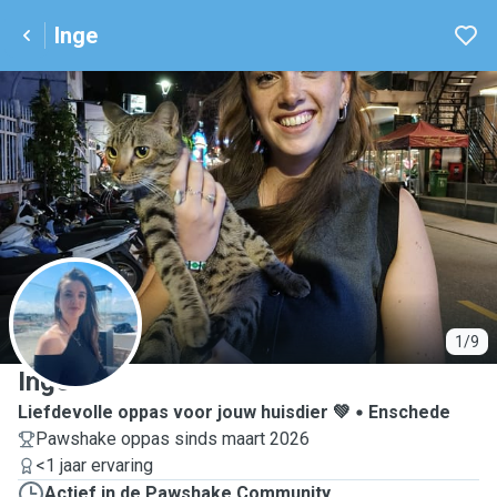
Inge
I
1/9
Inge
Liefdevolle oppas voor jouw huisdier 💚
Enschede
Pawshake oppas sinds maart 2026
<1 jaar ervaring
Actief in de Pawshake Community