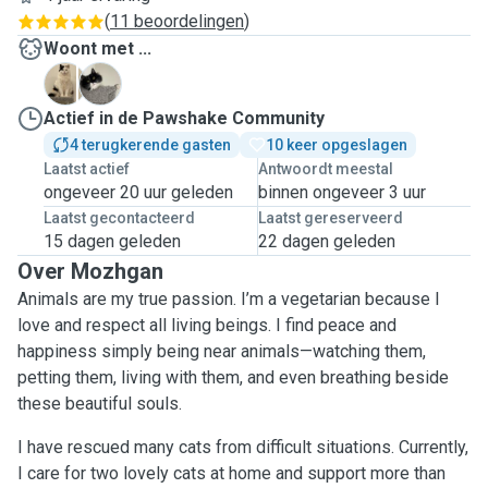
(
11 beoordelingen
)
Woont met ...
L
M
Actief in de Pawshake Community
4 terugkerende gasten
10 keer opgeslagen
Laatst actief
Antwoordt meestal
ongeveer 20 uur geleden
binnen ongeveer 3 uur
Laatst gecontacteerd
Laatst gereserveerd
15 dagen geleden
22 dagen geleden
Over Mozhgan
Animals are my true passion. I’m a vegetarian because I
love and respect all living beings. I find peace and
happiness simply being near animals—watching them,
petting them, living with them, and even breathing beside
these beautiful souls.
I have rescued many cats from difficult situations. Currently,
I care for two lovely cats at home and support more than