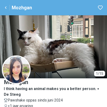
Mozhgan
M
1/15
Mozhgan
I think having an animal makes you a better person.
De Steeg
Pawshake oppas sinds juni 2024
<1 jaar ervaring