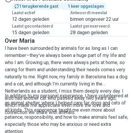
1 terugkerende gast
1 keer opgeslagen
Laatst actief
Antwoordt meestal
12 dagen geleden
binnen ongeveer 22 uur
Laatst gecontacteerd
Laatst gereserveerd
15 dagen geleden
28 dagen geleden
Over Maria
I have been surrounded by animals for as long as I can
remember—they’ve always been a huge part of my life and
who I am. Growing up, there were always pets at home, so
caring for them and understanding their needs comes very
naturally to me. Right now, my family in Barcelona has a dog
and a cat, and although I’m currently living in the
Netherlands as a student, I miss them deeply every day. I
In addition to my personal experience, I have volunteered at
also had another cat who passed away two years ago,
an animal shelter, where I helped care for dogs and cats of
which made me appreciate even more the love and
all kinds. This experience taught me even more about
connection we share with animals.
patience, responsibility, and how to make animals feel safe,
especially those who may be anxious or need extra
attention.