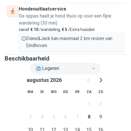
Hondenuitlaatservice
De oppas haalt je hond thuis op voor een fijne
wandeling (30 min)
vanaf
€ 10
/wandeling,
€ 5
/Extra huisdier
Diane&Jack kan maximaal 2 km reizen van
Eindhoven.
Beschikbaarheid
Logeren
augustus 2026
MA
DI
WO
DO
VR
ZA
ZO
1
2
3
4
5
6
7
8
9
10
11
12
13
14
15
16