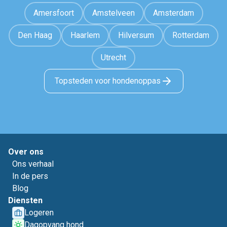
Amersfoort
Amstelveen
Amsterdam
Den Haag
Haarlem
Hilversum
Rotterdam
Utrecht
Topsteden voor hondenoppas
Over ons
Ons verhaal
In de pers
Blog
Diensten
Logeren
Dagopvang hond