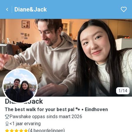
Diane&Jack
D
1/14
Diane&Jack
The best walk for your best pal 🐾
Eindhoven
Pawshake oppas sinds maart 2026
<1 jaar ervaring
(
4 beoordelingen
)