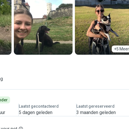
+5 Meer
ng
nder
Laatst gecontacteerd
Laatst gereserveerd
uur
5 dagen geleden
3 maanden geleden
 your pet 😊