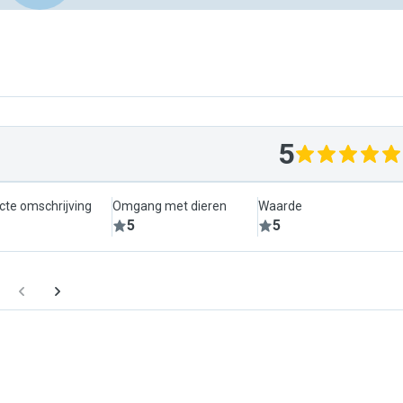
5
cte omschrijving
Omgang met dieren
Waarde
5
5