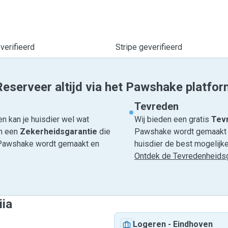
erifieerd
Stripe geverifieerd
Reserveer altijd via het Pawshake platfor
Tevreden
n kan je huisdier wel wat
Wij bieden een gratis
Tevr
om een
Zekerheidsgarantie
die
Pawshake wordt gemaakt en
ia Pawshake wordt gemaakt en
huisdier de best mogelijke 
Ontdek de Tevredenheidsg
iia
Logeren
-
Eindhoven