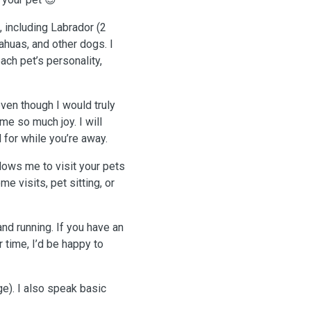
 including Labrador (2
ahuas, and other dogs. I
ach pet’s personality,
ven though I would truly
me so much joy. I will
 for while you’re away.
lows me to visit your pets
me visits, pet sitting, or
and running. If you have an
time, I’d be happy to
ge). I also speak basic