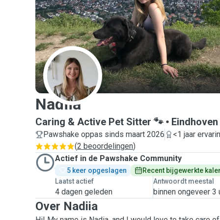
N
Nadiia
Caring & Active Pet Sitter 🐾
Eindhoven
Pawshake oppas sinds maart 2026
<1 jaar ervari
(
2 beoordelingen
)
Actief in de Pawshake Community
5 keer opgeslagen
Recent bijgewerkte kale
Laatst actief
Antwoordt meestal
4 dagen geleden
binnen ongeveer 3 
Over Nadiia
Hi! My name is Nadia, and I would love to take care of