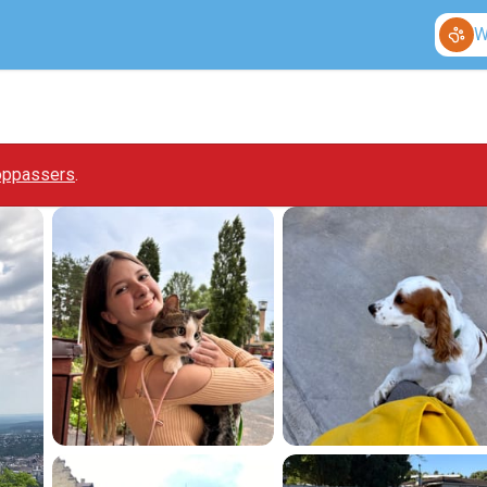
W
 oppassers
.