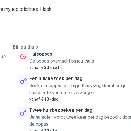
e my top priorities. I look
Bij jou thuis
Huisoppas
hun
De oppas overnacht bij jou thuis
vanaf
€ 30
/nacht
Eén huisbezoek per dag
Boek een oppas die bij je thuis langskomt om je
huisdier te voeren en verzorgen
vanaf
€ 10
/dag
Twee huisbezoeken per dag
Je huisdier wordt twee keer per dag bezocht doo
de oppas.
vanaf
€ 20
/dag