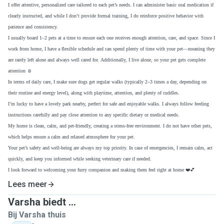
I offer attentive, personalized care tailored to each pet’s needs. I can administer basic oral medication if
clearly instructed, and while I don’t provide formal training, I do reinforce positive behavior with
patience and consistency.
I usually board 1–2 pets at a time to ensure each one receives enough attention, care, and space. Since I
work from home, I have a flexible schedule and can spend plenty of time with your pet—meaning they
are rarely left alone and always well cared for. Additionally, I live alone, so your pet gets complete
attention ☺️
In terms of daily care, I make sure dogs get regular walks (typically 2–3 times a day, depending on
their routine and energy level), along with playtime, attention, and plenty of cuddles.
I’m lucky to have a lovely park nearby, perfect for safe and enjoyable walks. I always follow feeding
instructions carefully and pay close attention to any specific dietary or medical needs.
My home is clean, calm, and pet-friendly, creating a stress-free environment. I do not have other pets,
which helps ensure a calm and relaxed atmosphere for your pet.
Your pet’s safety and well-being are always my top priority. In case of emergencies, I remain calm, act
quickly, and keep you informed while seeking veterinary care if needed.
I look forward to welcoming your furry companion and making them feel right at home ❤️💕
Lees meer
Varsha biedt ...
Bij Varsha thuis