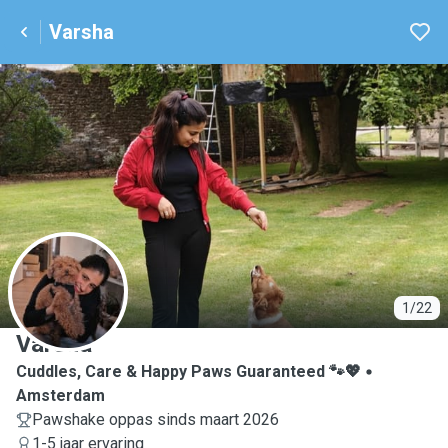
Varsha
V
1/22
Varsha
Cuddles, Care & Happy Paws Guaranteed 🐾💖
Amsterdam
Pawshake oppas sinds maart 2026
1-5 jaar ervaring