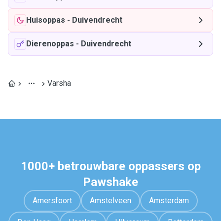
Huisoppas
-
Duivendrecht
Dierenoppas
-
Duivendrecht
Varsha
1000+ betrouwbare oppassers op
Pawshake
Amersfoort
Amstelveen
Amsterdam