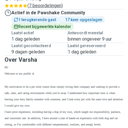
(
7 beoordelingen
)
Actief in de Pawshake Community
1 terugkerende gast
17 keer opgeslagen
Recent bijgewerkte kalender
Laatst actief
Antwoordt meestal
1 dag geleden
binnen ongeveer 9 uur
Laatst gecontacteerd
Laatst gereserveerd
9 dagen geleden
1 dag geleden
Over Varsha
Hi!
Welcome to my profile ☺️
My motivation to be a pet sitter comes from simply loving their company and wanting to provide a
safe, calm, and caring environment while you’re away. I understand how important trust is when
leaving your furry family member with someone, and I treat every pet with the same love and attention
I would give my own.
I have prior experience, including having a dog of my own, which taught me responsibility, patience,
and consistent care. In addition, I have around a year of hands-on experience with both dog and cat
sitting, so I’m comfortable with different temperaments, routines, and energy levels.