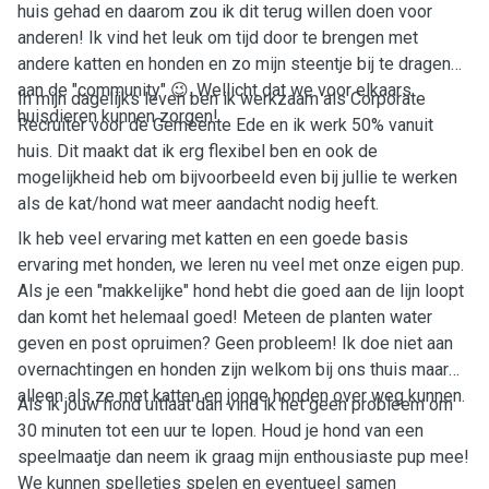
huis gehad en daarom zou ik dit terug willen doen voor
anderen! Ik vind het leuk om tijd door te brengen met
andere katten en honden en zo mijn steentje bij te dragen
aan de "community" 😉. Wellicht dat we voor elkaars
In mijn dagelijks leven ben ik werkzaam als Corporate
huisdieren kunnen zorgen!
Recruiter voor de Gemeente Ede en ik werk 50% vanuit
huis. Dit maakt dat ik erg flexibel ben en ook de
mogelijkheid heb om bijvoorbeeld even bij jullie te werken
als de kat/hond wat meer aandacht nodig heeft.
Ik heb veel ervaring met katten en een goede basis
ervaring met honden, we leren nu veel met onze eigen pup.
Als je een "makkelijke" hond hebt die goed aan de lijn loopt
dan komt het helemaal goed! Meteen de planten water
geven en post opruimen? Geen probleem! Ik doe niet aan
overnachtingen en honden zijn welkom bij ons thuis maar
alleen als ze met katten en jonge honden over weg kunnen.
Als ik jouw hond uitlaat dan vind ik het geen probleem om
30 minuten tot een uur te lopen. Houd je hond van een
speelmaatje dan neem ik graag mijn enthousiaste pup mee!
We kunnen spelletjes spelen en eventueel samen