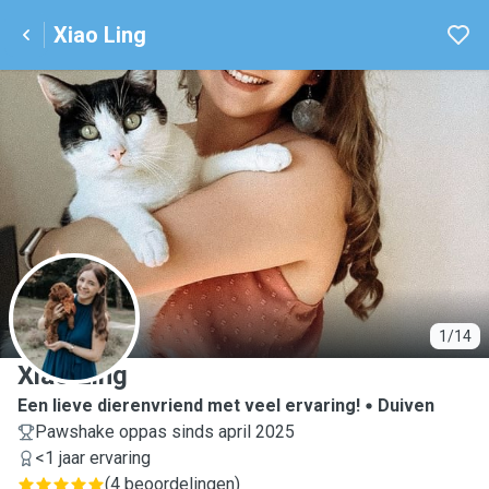
Xiao Ling
X
1/14
Xiao Ling
Een lieve dierenvriend met veel ervaring!
Duiven
Pawshake oppas sinds april 2025
<1 jaar ervaring
(
4 beoordelingen
)