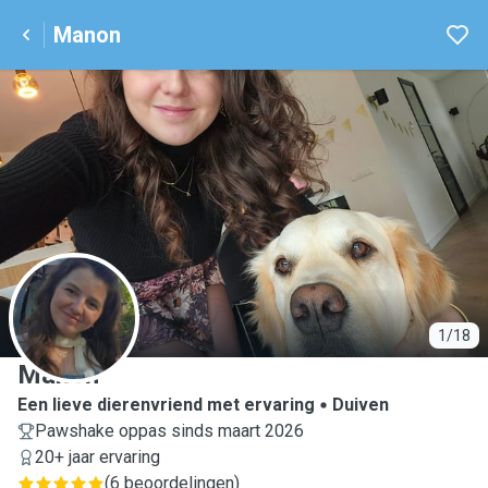
Manon
M
1/18
Manon
Een lieve dierenvriend met ervaring
Duiven
Pawshake oppas sinds maart 2026
20+ jaar ervaring
(
6 beoordelingen
)