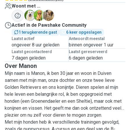
Woont met ...
B
M
Z
Actief in de Pawshake Community
1 terugkerende gast
6 keer opgeslagen
Laatst actief
Antwoordt meestal
ongeveer 8 uur geleden
binnen ongeveer 1 uur
Laatst gecontacteerd
Laatst gereserveerd
7 dagen geleden
6 dagen geleden
Over Manon
Mijn naam is Manon, ik ben 30 jaar en woon in Duiven
samen met mijn man, onze dochter en onze twee lieve
Golden Retrievers en ons konijntje. Dieren spelen al mijn
hele leven een belangrijke rol, ik ben opgegroeid met
honden (een Groenendaeler en een Sheltie), maar ook met
konijnen en vissen. Het geeft me dan ook ontzettend veel
plezier om nu zelf voor dieren te mogen zorgen.
Met mijn honden heb ik verschillende trainingen gevolgd,
zoals de puppycursus, A-cursus en een deel van de B-