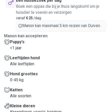
Eén huisbezoek per dag
Boek een oppas die bij je thuis langskomt om je
huisdier te voeren en verzorgen
vanaf
€ 25
/dag
Manon kan maximaal 5 km reizen van Duiven.
Manon kan accepteren
Puppy's
<1 jaar
Leeftijden hond
Alle leeftijden
Hond groottes
0-45 kg
Katten
Alle soorten
Kleine dieren
Knaagdieren, vogels, konijnen...