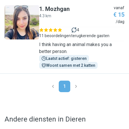
1
.
Mozhgan
vanaf
€ 15
4.3 km
M
/dag
4
11 beoordelingen
terugkerende gasten
I think having an animal makes you a
better person.
Laatst actief: gisteren
Woont samen met 2 katten
1
Andere diensten in Dieren