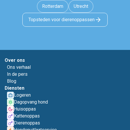
Rotterdam
Utrecht
Topsteden voor dierenoppassen
Over ons
Ons verhaal
In de pers
Blog
Diensten
Logeren
Dagopvang hond
Huisoppas
Kattenoppas
Dierenoppas
Hondenuitlaatservice