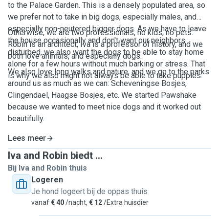
to the Palace Garden. This is a densely populated area, so
we prefer not to take in big dogs, especially males, and
especially non-neutered bigger dogs. As we have to leave
Otherwise, we are two professionals, no kids, no pets.
the house occasionally and don't want our neighbors
Robin is an architect, Iva is a professor of history, and we
disturbed, we also want the dogs to be able to stay home
both love animals, and especially dogs.
alone for a few hours without much barking or stress. That
We also love long walks and nature, and we go to the parks
is why we also might not always be able to take puppies.
around us as much as we can: Scheveningse Bosjes,
Clingendael, Haagse Bosjes, etc. We started Pawshake
because we wanted to meet nice dogs and it worked out
beautifully.
Lees meer
Iva and Robin biedt ...
Bij Iva and Robin thuis
Logeren
Je hond logeert bij de oppas thuis
vanaf
€ 40
/nacht,
€ 12
/Extra huisdier