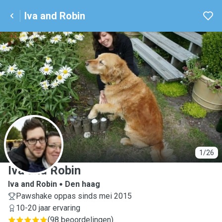
Iva and Robin
I
1/26
Iva and Robin
Iva and Robin
Den haag
Pawshake oppas sinds mei 2015
10-20 jaar ervaring
(
98 beoordelingen
)