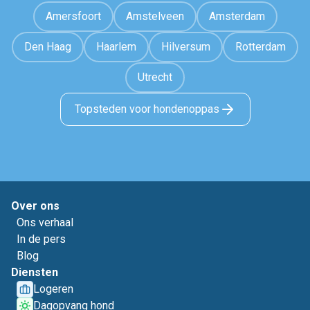
Amersfoort
Amstelveen
Amsterdam
Den Haag
Haarlem
Hilversum
Rotterdam
Utrecht
Topsteden voor hondenoppas
Over ons
Ons verhaal
In de pers
Blog
Diensten
Logeren
Dagopvang hond