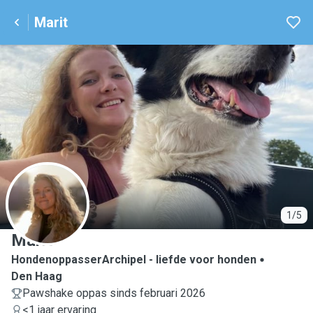
Marit
M
1/5
Marit
HondenoppasserArchipel - liefde voor honden
Den Haag
Pawshake oppas sinds februari 2026
<1 jaar ervaring