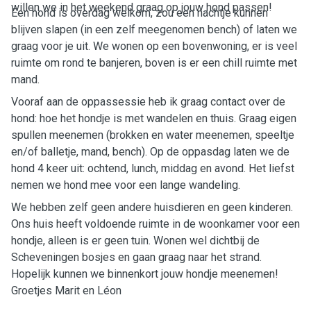
willen we in het weekend graag op jouw hond passen!
Een hond is overdag welkom, zou een nachtje kunnen
blijven slapen (in een zelf meegenomen bench) of laten we
graag voor je uit. We wonen op een bovenwoning, er is veel
ruimte om rond te banjeren, boven is er een chill ruimte met
mand.
Vooraf aan de oppassessie heb ik graag contact over de
hond: hoe het hondje is met wandelen en thuis. Graag eigen
spullen meenemen (brokken en water meenemen, speeltje
en/of balletje, mand, bench). Op de oppasdag laten we de
hond 4 keer uit: ochtend, lunch, middag en avond. Het liefst
nemen we hond mee voor een lange wandeling.
We hebben zelf geen andere huisdieren en geen kinderen.
Ons huis heeft voldoende ruimte in de woonkamer voor een
hondje, alleen is er geen tuin. Wonen wel dichtbij de
Scheveningen bosjes en gaan graag naar het strand.
Hopelijk kunnen we binnenkort jouw hondje meenemen!
Groetjes Marit en Léon