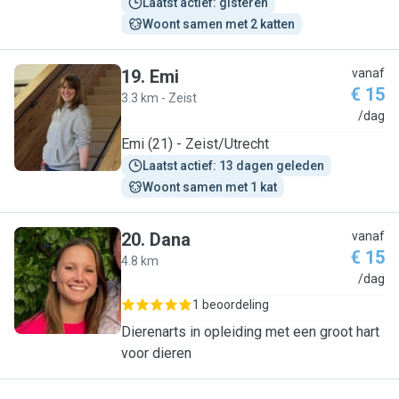
Laatst actief: gisteren
Woont samen met 2 katten
19
.
Emi
vanaf
€ 15
3.3 km - Zeist
E
/dag
Emi (21) - Zeist/Utrecht
Laatst actief: 13 dagen geleden
Woont samen met 1 kat
20
.
Dana
vanaf
€ 15
4.8 km
D
/dag
1 beoordeling
Dierenarts in opleiding met een groot hart
voor dieren