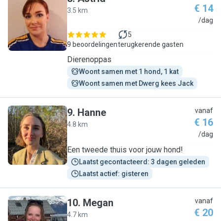
€ 14
3.5 km
A
/dag
5
9 beoordelingen
terugkerende gasten
Dierenoppas
Woont samen met 1 hond, 1 kat
Woont samen met Dwerg kees Jack
9
.
Hanne
vanaf
€ 16
4.8 km
H
/dag
Een tweede thuis voor jouw hond!
Laatst gecontacteerd: 3 dagen geleden
Laatst actief: gisteren
10
.
Megan
vanaf
€ 20
4.7 km