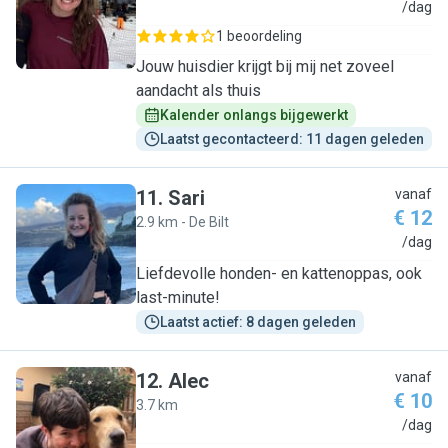
M
/dag
1 beoordeling
Jouw huisdier krijgt bij mij net zoveel
aandacht als thuis
Kalender onlangs bijgewerkt
Laatst gecontacteerd: 11 dagen geleden
11
.
Sari
vanaf
€ 12
2.9 km - De Bilt
S
/dag
Liefdevolle honden- en kattenoppas, ook
last-minute!
Laatst actief: 8 dagen geleden
12
.
Alec
vanaf
€ 10
3.7 km
A
/dag