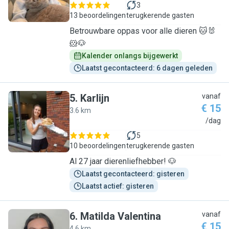
3
13 beoordelingen
terugkerende gasten
Betrouwbare oppas voor alle dieren 🐱🐰
🐹🐶
Kalender onlangs bijgewerkt
Laatst gecontacteerd: 6 dagen geleden
5
.
Karlijn
vanaf
€ 15
3.6 km
K
/dag
5
10 beoordelingen
terugkerende gasten
Al 27 jaar dierenliefhebber! 🐶
Laatst gecontacteerd: gisteren
Laatst actief: gisteren
6
.
Matilda Valentina
vanaf
€ 15
4.6 km