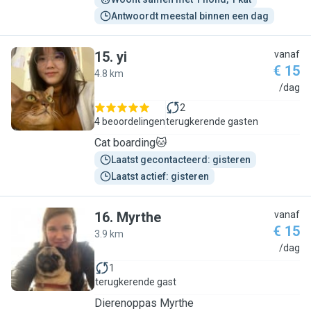
Antwoordt meestal binnen een dag
15
.
yi
vanaf
€ 15
4.8 km
Y
/dag
2
4 beoordelingen
terugkerende gasten
Cat boarding🐱
Laatst gecontacteerd: gisteren
Laatst actief: gisteren
16
.
Myrthe
vanaf
€ 15
3.9 km
M
/dag
1
terugkerende gast
Dierenoppas Myrthe