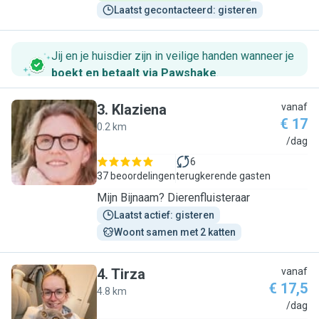
Laatst gecontacteerd: gisteren
Jij en je huisdier zijn in veilige handen wanneer je
boekt en betaalt via Pawshake
.
3
.
Klaziena
vanaf
€ 17
0.2 km
K
/dag
6
37 beoordelingen
terugkerende gasten
Mijn Bijnaam? Dierenfluisteraar
Laatst actief: gisteren
Woont samen met 2 katten
4
.
Tirza
vanaf
€ 17,5
4.8 km
T
/dag