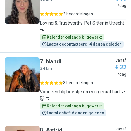
M
/dag
3 beoordelingen
Loving & Trustworthy Pet Sitter in Utrecht
🐾
Kalender onlangs bijgewerkt
Laatst gecontacteerd: 4 dagen geleden
7
.
Nandi
vanaf
€ 22
3.4 km
N
/dag
3 beoordelingen
Voor een blij beestje én een gerust hart 🐶
🐱🐰
Kalender onlangs bijgewerkt
Laatst actief: 6 dagen geleden
8
.
Astrid
vanaf