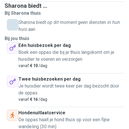
leuk lijkt om met uw hond te gaan wandelen!
Sharona biedt ...
De ervaring met verschillende honden is er: groot, klein,
Bij Sharona thuis
rustig, druk ik sta overal voor open. Mocht uw hond het
leuk vinden om met de auto ergens heen te
Sharona biedt op dit moment geen diensten in hun
gaan(soesterduinen) dat is zeker ook mogelijk!
huis aan.
Bij jou thuis
Op dit moment werk ik onregelmatige dagen.
Eén huisbezoek per dag
Waardoor ik niet elke week op dezelfde dagen
Boek een oppas die bij je thuis langskomt om je
beschikbaar ben.
huisdier te voeren en verzorgen
De ene week zal dit op de maandag en dinsdag zijn en
vanaf
€ 10
/dag
de andere week de donderdag en vrijdag. En afentoe
Twee huisbezoeken per dag
om het weekend zou het ook mogelijk zijn om met uw
Je huisdier wordt twee keer per dag bezocht door
hond te wandelen.
de oppas.
Dit geeft een kleine indruk over mij als persoon. Mocht
vanaf
€ 16
/dag
u interesse gewekt zijn kunt u mij via een bericht altijd
meer vragen.
Hondenuitlaatservice
De oppas haalt je hond thuis op voor een fijne
wandeling (30 min)