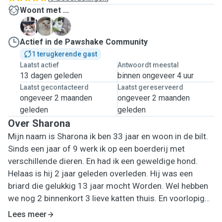
Woont met ...
L
L
Z
Actief in de Pawshake Community
1 terugkerende gast
Laatst actief
Antwoordt meestal
13 dagen geleden
binnen ongeveer 4 uur
Laatst gecontacteerd
Laatst gereserveerd
ongeveer 2 maanden
ongeveer 2 maanden
geleden
geleden
Over Sharona
Mijn naam is Sharona ik ben 33 jaar en woon in de bilt.
Sinds een jaar of 9 werk ik op een boerderij met
verschillende dieren. En had ik een geweldige hond.
Helaas is hij 2 jaar geleden overleden. Hij was een
briard die gelukkig 13 jaar mocht Worden. Wel hebben
we nog 2 binnenkort 3 lieve katten thuis. En voorlopig
willen we ook geen andere hond meer. Vandaar het mij
Lees meer