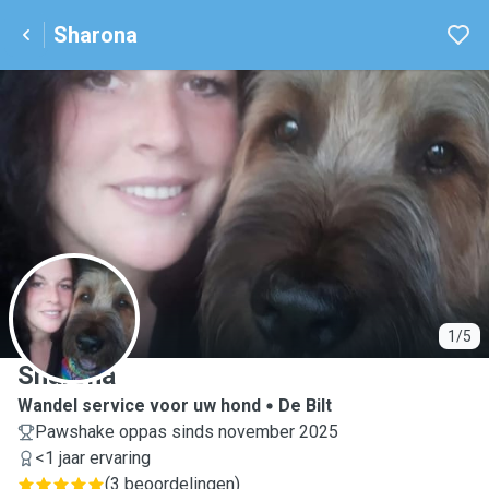
Sharona
S
1/5
Sharona
Wandel service voor uw hond
De Bilt
Pawshake oppas sinds november 2025
<1 jaar ervaring
(
3 beoordelingen
)