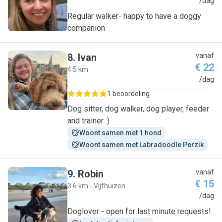
J
/dag
Regular walker- happy to have a doggy
companion
8
.
Ivan
vanaf
€ 22
4.5 km
I
/dag
1 beoordeling
Dog sitter, dog walker, dog player, feeder
and trainer :)
Woont samen met 1 hond
Woont samen met Labradoodle Perzik
9
.
Robin
vanaf
€ 15
3.6 km - Vijfhuizen
R
/dag
Doglover - open for last minute requests!