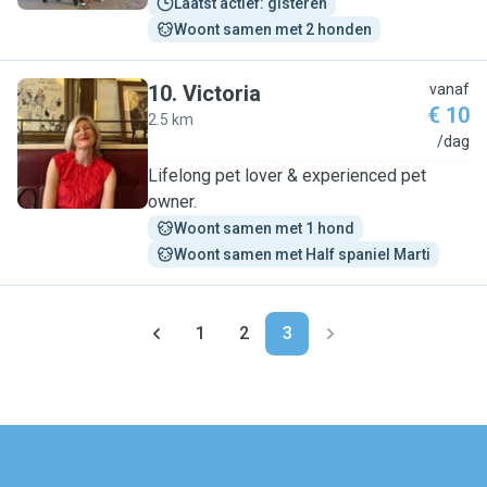
Laatst actief: gisteren
Woont samen met 2 honden
10
.
Victoria
vanaf
€ 10
2.5 km
V
/dag
Lifelong pet lover & experienced pet
owner.
Woont samen met 1 hond
Woont samen met Half spaniel Marti
1
2
3