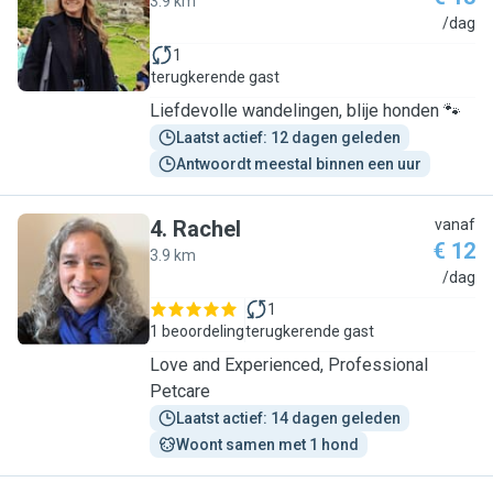
3.9 km
J
/dag
1
terugkerende gast
Liefdevolle wandelingen, blije honden 🐾
Laatst actief: 12 dagen geleden
Antwoordt meestal binnen een uur
4
.
Rachel
vanaf
€ 12
3.9 km
R
/dag
1
1 beoordeling
terugkerende gast
Love and Experienced, Professional
Petcare
Laatst actief: 14 dagen geleden
Woont samen met 1 hond