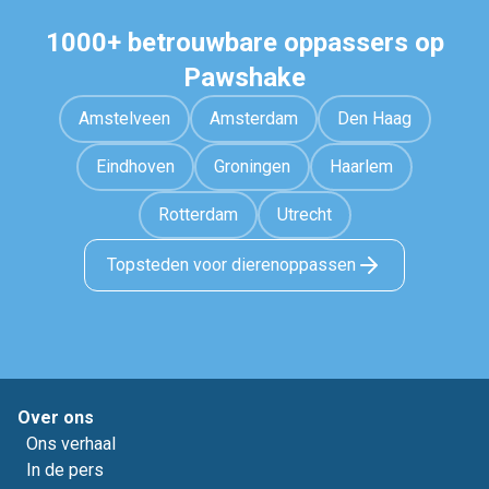
1000+ betrouwbare oppassers op
Pawshake
Amstelveen
Amsterdam
Den Haag
Eindhoven
Groningen
Haarlem
Rotterdam
Utrecht
Topsteden voor dierenoppassen
Over ons
Ons verhaal
In de pers