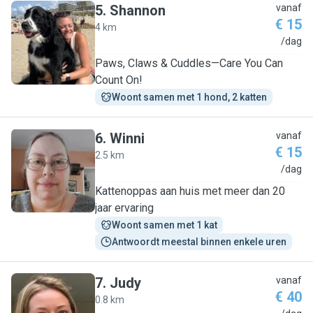
5
.
Shannon
vanaf
€ 15
4 km
S
/dag
Paws, Claws & Cuddles—Care You Can
Count On!
Woont samen met 1 hond, 2 katten
6
.
Winni
vanaf
€ 15
2.5 km
W
/dag
Kattenoppas aan huis met meer dan 20
jaar ervaring
Woont samen met 1 kat
Antwoordt meestal binnen enkele uren
7
.
Judy
vanaf
€ 40
0.8 km