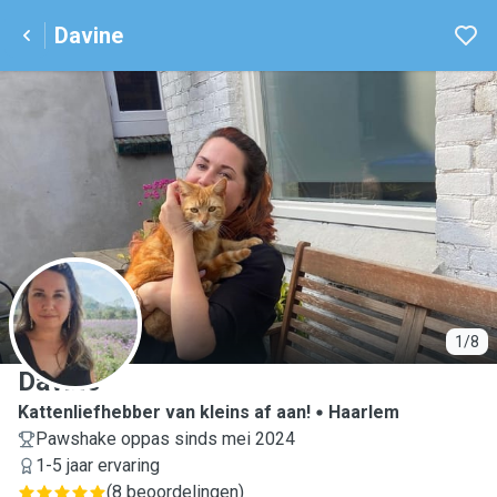
Davine
D
1/8
Davine
Kattenliefhebber van kleins af aan!
Haarlem
Pawshake oppas sinds mei 2024
1-5 jaar ervaring
(
8 beoordelingen
)