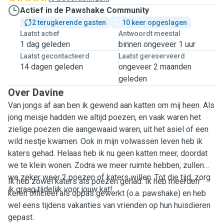
Actief in de Pawshake Community
2 terugkerende gasten
10 keer opgeslagen
Laatst actief
Antwoordt meestal
1 dag geleden
binnen ongeveer 1 uur
Laatst gecontacteerd
Laatst gereserveerd
14 dagen geleden
ongeveer 2 maanden
geleden
Over Davine
Van jongs af aan ben ik gewend aan katten om mij heen. Als
jong meisje hadden we altijd poezen, en vaak waren het
zielige poezen die aangewaaid waren, uit het asiel of een
wild nestje kwamen. Ook in mijn volwassen leven heb ik
katers gehad. Helaas heb ik nu geen katten meer, doordat
we te klein wonen. Zodra we meer ruimte hebben, zullen
we zeker weer 2 poezen of katers willen. Tot die tijd, zorg
Ik heb zowel katers als poezen gehad. Ik heb meerderr
ik graag tijdelijk voor jouw kat!
keren officieel als oppas gewerkt (o.a. pawshake) en heb
wel eens tijdens vakanties van vrienden op hun huisdieren
gepast.