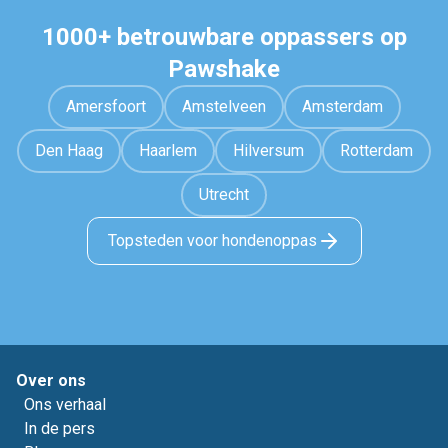
1000+ betrouwbare oppassers op
Pawshake
Amersfoort
Amstelveen
Amsterdam
Den Haag
Haarlem
Hilversum
Rotterdam
Utrecht
Topsteden voor hondenoppas
Over ons
Ons verhaal
In de pers