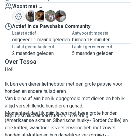
Woont met ...
O
S
Z
Z
Actief in de Pawshake Community
Laatst actief
Antwoordt meestal
ongeveer 1 maand geleden
binnen 18 minuten
Laatst gecontacteerd
Laatst gereserveerd
2 maanden geleden
5 maanden geleden
Over Tessa
Hoi!
Ik ben een dierenliefhebster met een grote passie voor
honden en andere huisdieren.
Van kleins af aan ben ik opgegroeid met dieren en heb ik
altijd verschillende huisdieren gehad.
Momenteel deel ik mijn leven met twee grote honden
Mijn beschikbaarheid steeds in overleg.
(Amerikaanse akita en Siberische husky- Border Collie) en
drie katten, waardoor ik veel ervaring heb met zowel
honden als katten en hun dagelijkse verzorging.