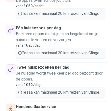
De oppas overnacht bij jou thuis
mogelijk en hou voldoende afstand tot andere honden en
vanaf
€ 50
/nacht
verkeer.
Voor grote rassen ga ik enkel wandelen met honden die
Tessa kan maximaal 20 km reizen van Clinge.
gewend zijn aan wandelen en goed aan de leiband lopen,
zodat de wandelingen veilig, gecontroleerd en aangenaam
Eén huisbezoek per dag
blijven.
Boek een oppas die bij je thuis langskomt om je
Indien nodig speel ik in op het gedrag van de hond en neem
huisdier te voeren en verzorgen
ik de tijd om hem op zijn gemak te stellen.
vanaf
€ 25
/dag
Tessa kan maximaal 20 km reizen van Clinge.
Veiligheid en welzijn staan bij mij altijd op de eerste plaats.
Twee huisbezoeken per dag
Je huisdier wordt twee keer per dag bezocht door
de oppas.
vanaf
€ 30
/dag
Tessa kan maximaal 20 km reizen van Clinge.
Hondenuitlaatservice