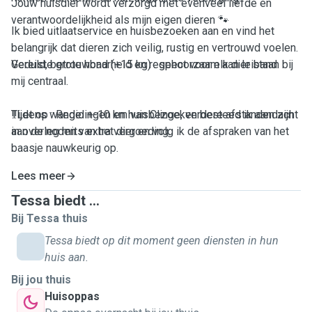
Jouw huisdier wordt verzorgd met evenveel liefde en
verantwoordelijkheid als mijn eigen dieren 🐾
Ik bied uitlaatservice en huisbezoeken aan en vind het
belangrijk dat dieren zich veilig, rustig en vertrouwd voelen.
Geduld, betrouwbaarheid en respect voor elk dier staan bij
Vereiste grote hond (+15 kg) : gehoorzaam aan leiband.
mij centraal.
Tijdens wandelingen en huisbezoeken besteed ik aandacht
‼️Let op : Regio +-10 km van Clinge, verdere afstanden zijn
aan de noden van het dier en volg ik de afspraken van het
in overleg mits extra vergoeding.
baasje nauwkeurig op.
Lees meer
Tijdens elke wandeling staat de veiligheid van jouw hond en
de omgeving voor mij centraal. Voor vertrek controleer ik
Tessa biedt ...
altijd de leiband, halsband of het harnas om zeker te zijn
Bij Tessa thuis
dat alles correct en stevig vastzit. Ik wandel met een
Tessa biedt op dit moment geen diensten in hun
rustige en consequente houding en pas het tempo aan aan
huis aan.
de hond.
Bij jou thuis
Huisoppas
Ik vermijd drukke wegen en onoverzichtelijke situaties waar