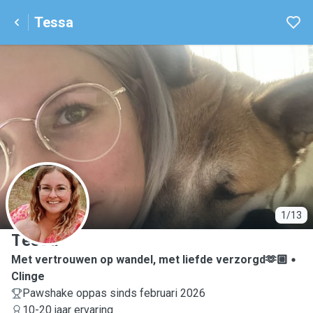
Tessa
T
1/13
Tessa
Met vertrouwen op wandel, met liefde verzorgd🫶🏼
Clinge
Pawshake oppas sinds februari 2026
10-20 jaar ervaring