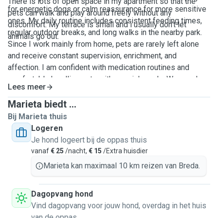
There is lots of
open
space in my
apartment
so that the
for energetic dogs or calm reassurance for more sensitive
pets can walk and play around freely
without
any
ones. My daily routine includes consistent feeding times,
discomfort
. My terrace is small and
i usually
don't
let
regular outdoor breaks, and long walks in the nearby park.
animals go out.
Since I work mainly from home, pets are rarely left alone
and receive constant supervision, enrichment, and
affection. I am confident with medication routines and
comfortable handling pets with special needs. We can do
Lees meer
run in the parks or train with commands. My home
environment is safe, quiet, and pet-friendly with secure
Marieta biedt ...
spaces where animals can relax comfortably. Your pets will
Bij Marieta thuis
not only be supervised but also understood, protected, and
Logeren
cared for with genuine love and respect.
Je hond logeert bij de oppas thuis
vanaf
€ 25
/nacht,
€ 15
/Extra huisdier
Marieta kan maximaal 10 km reizen van Breda.
Dagopvang hond
Vind dagopvang voor jouw hond, overdag in het huis
van de oppas