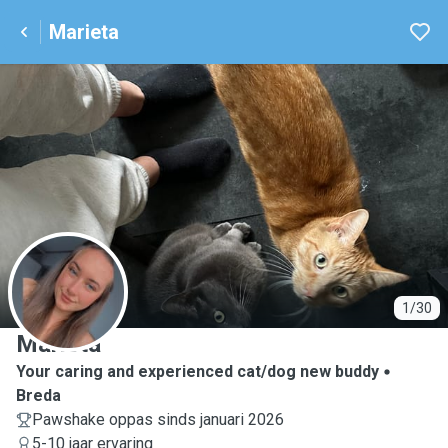
Marieta
M
1/30
Marieta
Your caring and experienced cat/dog new buddy
Breda
Pawshake oppas sinds januari 2026
5-10 jaar ervaring