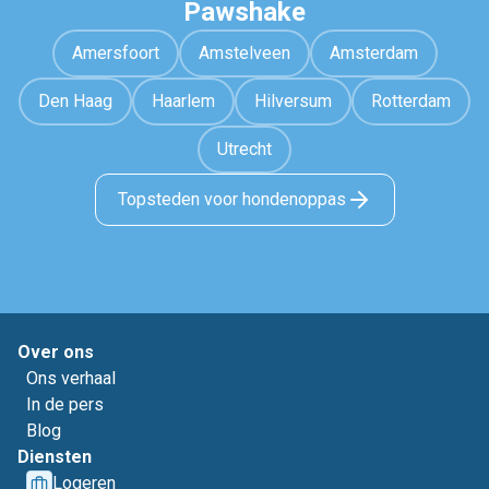
Pawshake
Amersfoort
Amstelveen
Amsterdam
Den Haag
Haarlem
Hilversum
Rotterdam
Utrecht
Topsteden voor hondenoppas
Over ons
Ons verhaal
In de pers
Blog
Diensten
Logeren