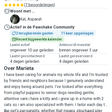
(
7 beoordelingen
)
Woont met ...
A
Kat, Asparuh
Actief in de Pawshake Community
2 terugkerende gasten
11 keer opgeslagen
Recent bijgewerkte kalender
Laatst actief
Antwoordt meestal
ongeveer 10 uur geleden
binnen ongeveer 3 uur
Laatst gecontacteerd
Laatst gereserveerd
4 dagen geleden
4 dagen geleden
Over Marieta
I have been caring for animals my whole life and I’m trusted
by friends and neighbors because I genuinely understand
and enjoy being around pets. I’ve looked after everything
from playful puppies to senior dogs needing gentle,
attentive care.i have a kitty and i grew up in a home with 2
cats so i am also specialized with them. I tailor each day to
the pet’s personality, whether that means structured play