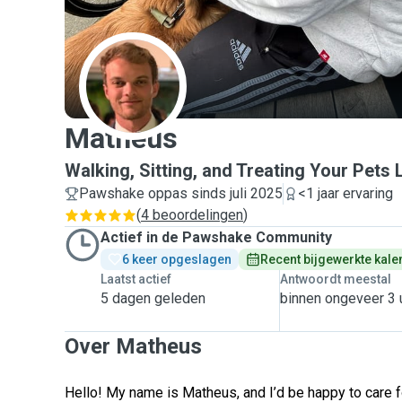
M
Matheus
Walking, Sitting, and Treating Your Pets 
Pawshake oppas sinds juli 2025
<1 jaar ervaring
(
4 beoordelingen
)
Actief in de Pawshake Community
6 keer opgeslagen
Recent bijgewerkte kale
Laatst actief
Antwoordt meestal
5 dagen geleden
binnen ongeveer 3 
Over Matheus
Hello! My name is Matheus, and I’d be happy to care 