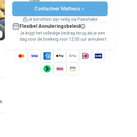
meer
Veilig betalen
Contacteer Matheus
Hulp als plannen veranderen
Boekingen met garantie
Je berichten zijn veilig via Pawshake
Regel alles via Pawshake — van eerste
Flexibel Annuleringsbeleid
bericht tot betaling — en geniet van de
Je krijgt het volledige bedrag terug als je een
Pawshake Garantie
.
dag voor de boeking voor 12:00 uur annuleert.
n