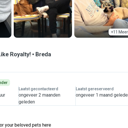
+11 Meer
Like Royalty!
Breda
nder
Laatst gecontacteerd
Laatst gereserveerd
uur
ongeveer 2 maanden
ongeveer 1 maand gelede
geleden
for your beloved pets here