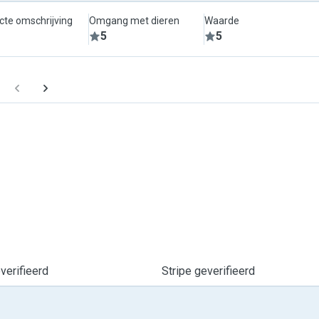
cte omschrijving
Omgang met dieren
Waarde
5
5
erifieerd
Stripe geverifieerd