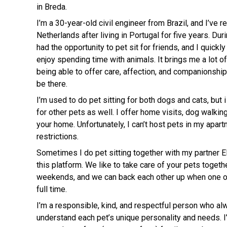
in Breda.
I’m a 30-year-old civil engineer from Brazil, and I’ve r
Netherlands after living in Portugal for five years. Dur
had the opportunity to pet sit for friends, and I quick
enjoy spending time with animals. It brings me a lot of
being able to offer care, affection, and companionship
be there.
I’m used to do pet sitting for both dogs and cats, but 
for other pets as well. I offer home visits, dog walkin
your home. Unfortunately, I can’t host pets in my apart
restrictions.
Sometimes I do pet sitting together with my partner El
this platform. We like to take care of your pets toget
weekends, and we can back each other up when one of 
full time.
I’m a responsible, kind, and respectful person who al
understand each pet’s unique personality and needs. I