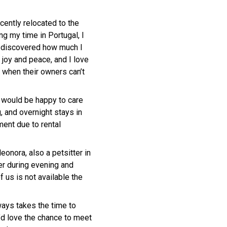
ecently relocated to the
ing my time in Portugal, I
ly discovered how much I
 joy and peace, and I love
 when their owners can’t
i would be happy to care
g, and overnight stays in
ment due to rental
eonora, also a petsitter in
her during evening and
us is not available the
ways takes the time to
’d love the chance to meet