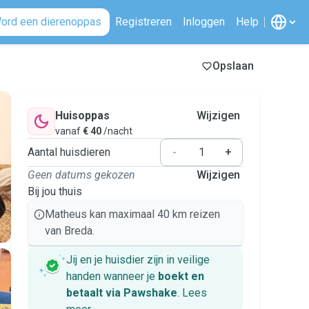
ord een dierenoppas
Registreren
Inloggen
Help
Opslaan
Huisoppas
Wijzigen
vanaf
€ 40
/nacht
Aantal huisdieren
-
+
Geen datums gekozen
Wijzigen
Bij jou thuis
Matheus kan maximaal 40 km reizen
van Breda.
Jij en je huisdier zijn in veilige
handen wanneer je
boekt en
betaalt via Pawshake
.
Lees