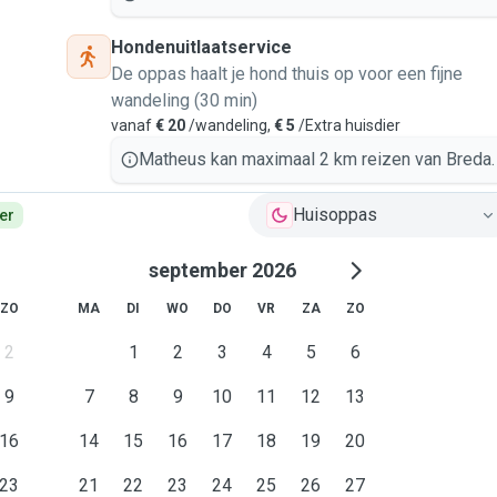
Hondenuitlaatservice
De oppas haalt je hond thuis op voor een fijne
wandeling (30 min)
vanaf
€ 20
/wandeling,
€ 5
/Extra huisdier
Matheus kan maximaal 2 km reizen van Breda.
Huisoppas
er
september 2026
ZO
MA
DI
WO
DO
VR
ZA
ZO
2
1
2
3
4
5
6
9
7
8
9
10
11
12
13
16
14
15
16
17
18
19
20
23
21
22
23
24
25
26
27