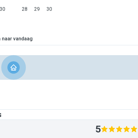
30
28
29
30
 naar vandaag
s
5