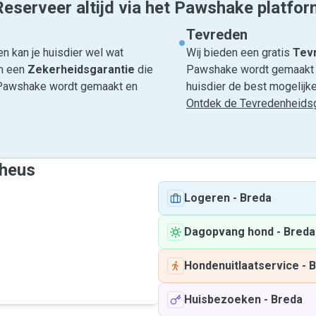
Reserveer altijd via het Pawshake platfor
Tevreden
n kan je huisdier wel wat
Wij bieden een gratis
Tevr
om een
Zekerheidsgarantie
die
Pawshake wordt gemaakt en
ia Pawshake wordt gemaakt en
huisdier de best mogelijke 
Ontdek de Tevredenheidsg
theus
Logeren
-
Breda
Dagopvang hond
-
Breda
Hondenuitlaatservice
-
B
Huisbezoeken
-
Breda